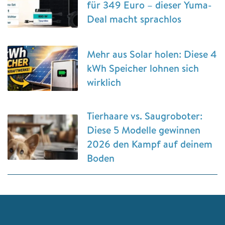
für 349 Euro – dieser Yuma-
Deal macht sprachlos
Mehr aus Solar holen: Diese 4
kWh Speicher lohnen sich
wirklich
Tierhaare vs. Saugroboter:
Diese 5 Modelle gewinnen
2026 den Kampf auf deinem
Boden