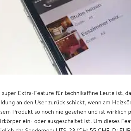
n super Extra-Feature für technikaffine Leute ist, 
ldung an den User zurück schickt, wenn am Heizkörp
esem Produkt so noch nie gesehen und ist wirklich p
izkörper ein- oder ausgeschaltet ist. Um dieses Fea
diglich das Sendemodul ITS-23 (CH: 55 CHF, D: EUR 2