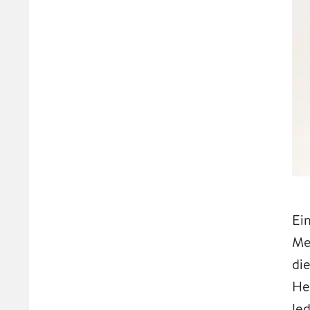
Ei
Me
di
He
le