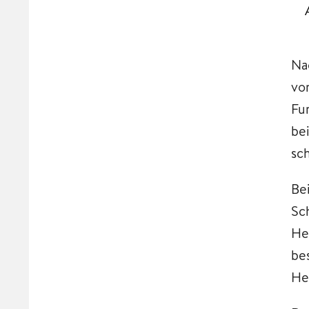
Na
vo
Fu
be
sch
Be
Sc
He
be
He