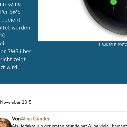
enn keine
 Per SMS
 bedient
altet werden.
210
ei
IT-SMS TELE-SWITCH
per SMS über
icht zeigt
zt wird.
 November 2015
Von
Alina Günder
Als Redakteurin der ersten Stunde hat Alina viele Theme