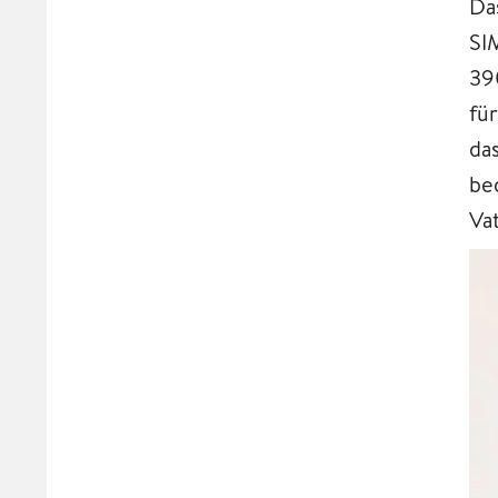
Da
SI
39
fü
da
be
Va