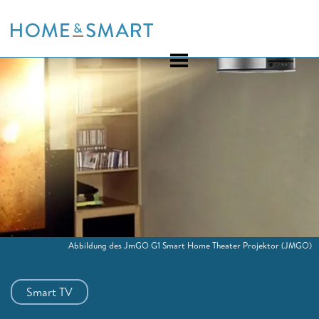
Skip
to
content
Abbildung des JmGO G1 Smart Home Theater Projektor
(JMGO)
Smart TV