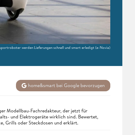
portroboter werden Lieferungen schnell und smart erledigt
(e-Novia)
home&smart bei Google bevorzugen
r Modellbau-Fachredakteur, der jetzt für
ts- und Elektrogeräte wirklich sind. Bewertet,
, Grills oder Steckdosen und erklärt.