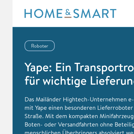
Skip
to
content
Roboter
Yape: Ein Transportr
für wichtige Lieferu
Das Mailänder Hightech-Unternehmen e-
mit Yape einen besonderen Lieferroboter 
Straße. Mit dem kompakten Minifahrzeu
Boten- oder Versandfahrten ohne Beteili
menschlichen Überbringers absolviert we