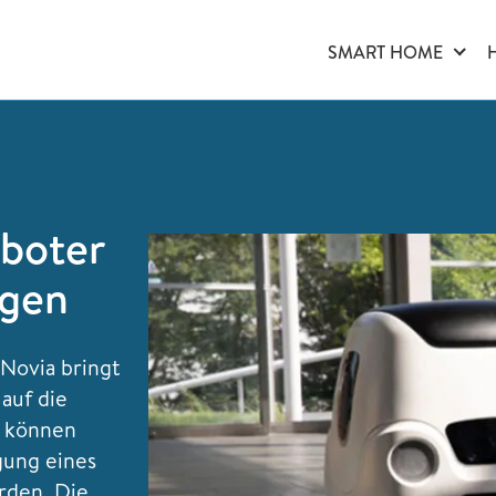
SMART HOME
oboter
ngen
Novia bringt
auf die
g können
gung eines
rden. Die