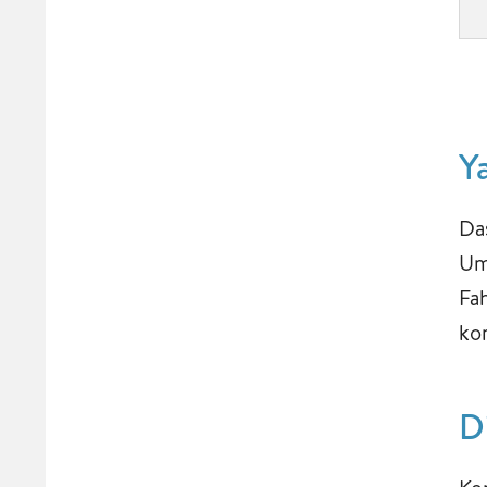
Y
Da
Um
Fa
ko
D