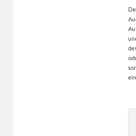
De
Au
Au
un
de
od
so
ei