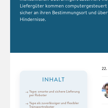
Liefergüter kommen computergesteuert 
sicher an ihren Bestimmungsort und übe
Hindernisse.
22.
INHALT
Yape: smarte und sichere Lieferung
per Roboter
Yape als zuverlässiger und flexibler
Transportroboter