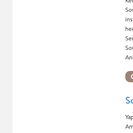
Ke
So
in
he
Se
So
An
S
Ya
Am