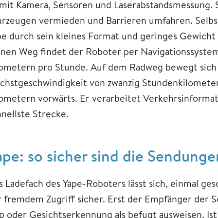
 mit Kamera, Sensoren und Laserabstandsmessung. S
hrzeugen vermieden und Barrieren umfahren. Selbs
pe durch sein kleines Format und geringes Gewicht
inen Weg findet der Roboter per Navigationssyste
lometern pro Stunde. Auf dem Radweg bewegt sich
chstgeschwindigkeit von zwanzig Stundenkilometern
lometern vorwärts. Er verarbeitet Verkehrsinformat
hnellste Strecke.
ape: so sicher sind die Sendunge
 Ladefach des Yape-Roboters lässt sich, einmal gesc
r fremdem Zugriff sicher. Erst der Empfänger der S
p oder Gesichtserkennung als befugt ausweisen. Ist 