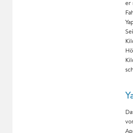
er
Fa
Ya
Se
Ki
Hö
Ki
sc
Y
Das
vo
Ap