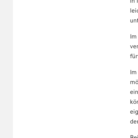
in
le
un
Im
ve
fü
Im
mö
ei
kö
ei
de
Be