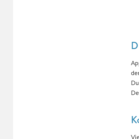
D
Ap
de
Du
De
K
Vi