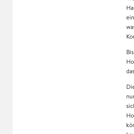
Ha
ein
wa
Ko
Bi
Ho
da
Di
nu
si
Ho
kö