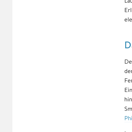
La
Er
el
D
De
de
Fe
Ei
hi
Sm
Ph