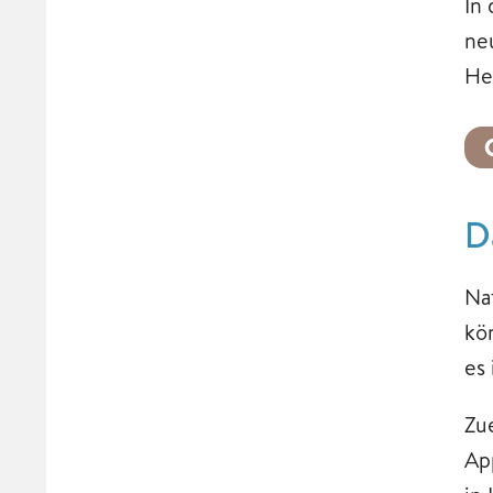
In
ne
He
D
Na
kö
es
Zu
Ap