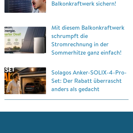
Balkonkraftwerk sichern!
Mit diesem Balkonkraftwerk
schrumpft die
Stromrechnung in der
Sommerhitze ganz einfach!
Solagos Anker-SOLIX-4-Pro-
Set: Der Rabatt überrascht
anders als gedacht