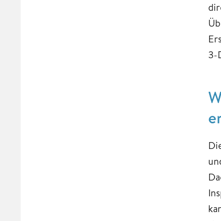
di
Üb
Er
3-
W
e
Di
un
Da
In
ka