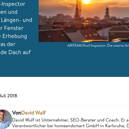
-Inspector
ten und
 Längen- und
r Fenster
ne Erhebung
was der
AIRTEAM Roof Inspector: Die smarte Art
nde Dach auf
 Juli 2018
Von
David Wulf
David Wulf ist Unternehmer, SEO-Berater und Coach. Er a
Verantwortlicher bei homeandsmart GmbH in Karlsruhe, 