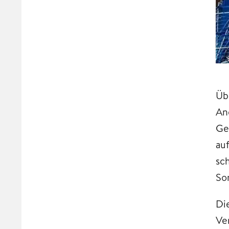
Üb
An
Ge
au
sc
So
Di
Ve