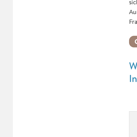
si
Au
Fr
W
I