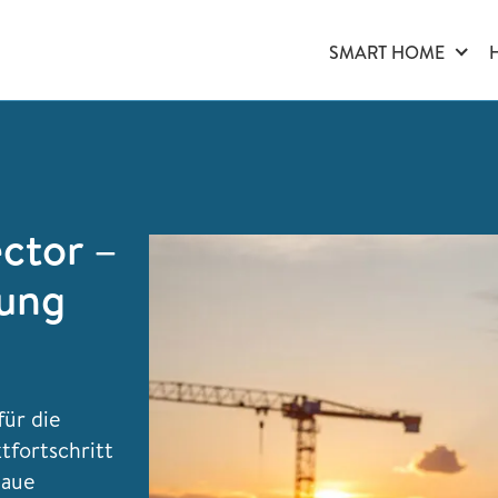
SMART HOME
ctor –
sung
ür die
tfortschritt
naue