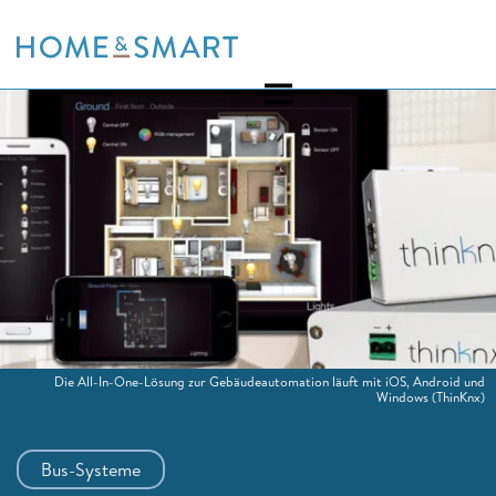
Skip
to
content
Die All-In-One-Lösung zur Gebäudeautomation läuft mit iOS, Android und
Windows
(ThinKnx)
Bus-Systeme