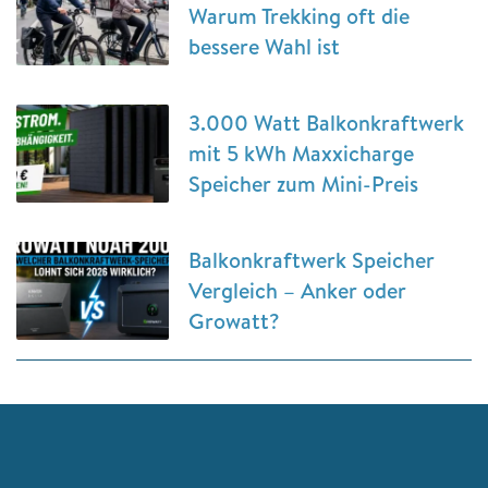
Warum Trekking oft die
bessere Wahl ist
3.000 Watt Balkonkraftwerk
mit 5 kWh Maxxicharge
Speicher zum Mini-Preis
Balkonkraftwerk Speicher
Vergleich – Anker oder
Growatt?