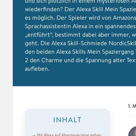
und sich plötzlich in einem mysteriösen 
wiederfinden? Der Alexa Skill Mein Spaz
es möglich. Der Spieler wird von Amazon
Sprachassistentin Alexa in ein spannende
„entführt“, bestimmt dabei aber immer, w
geht. Die Alexa Skill-Schmiede NordicSkill
den beiden Alexa Skills Mein Spaziergang Te
2 den Charme und die Spannung alter Te
aufleben.
1. 
INHALT
Mit Alexa auf Abenteuerreise gehen