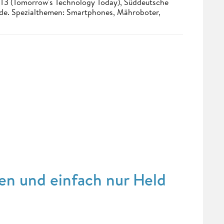
. T3 (Tomorrow's Technology Today), Süddeutsche
.de. Spezialthemen: Smartphones, Mähroboter,
en und einfach nur Held