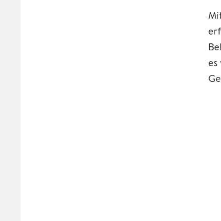
Mi
er
Be
es
Ge