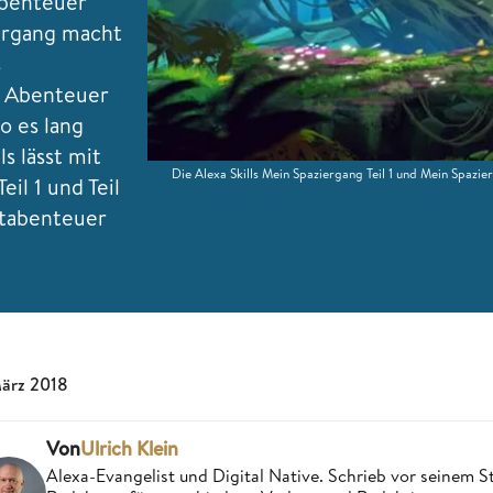
Abenteuer
iergang macht
s
s Abenteuer
o es lang
s lässt mit
Die Alexa Skills Mein Spaziergang Teil 1 und Mein Spazie
il 1 und Teil
xtabenteuer
März 2018
Von
Ulrich Klein
Alexa-Evangelist und Digital Native. Schrieb vor seinem S