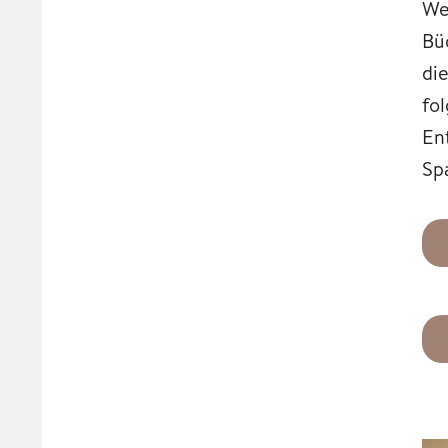
We
Bü
di
fo
En
Sp