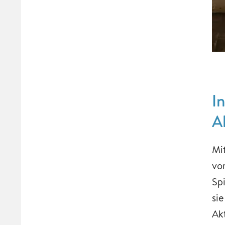
I
A
Mi
vo
Sp
si
Ak