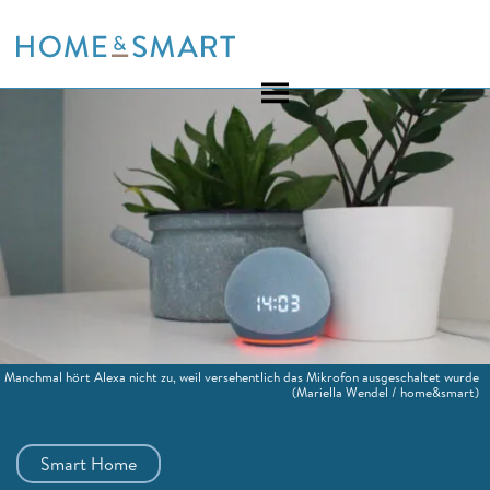
Skip
to
content
Manchmal hört Alexa nicht zu, weil versehentlich das Mikrofon ausgeschaltet wurde
(Mariella Wendel / home&smart)
Smart Home