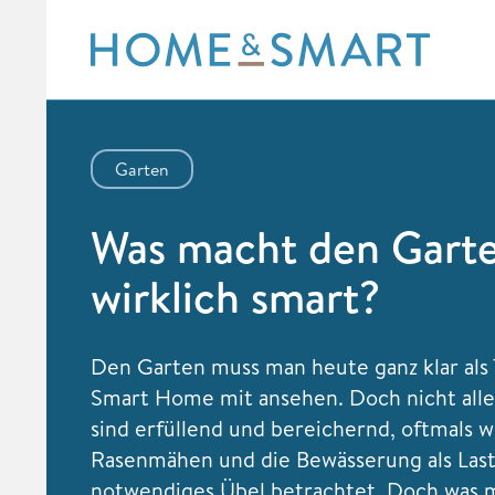
Skip
to
content
Garten
Was macht den Gart
wirklich smart?
Den Garten muss man heute ganz klar als T
Smart Home mit ansehen. Doch nicht alle
sind erfüllend und bereichernd, oftmals 
Rasenmähen und die Bewässerung als Las
notwendiges Übel betrachtet. Doch was 