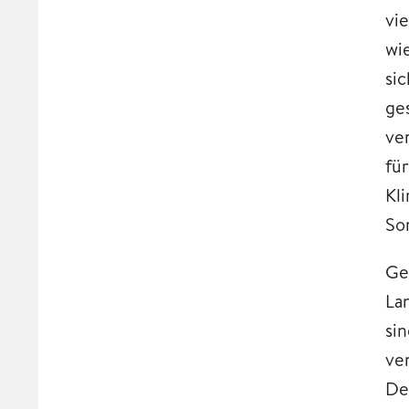
vi
wi
sic
ge
ve
fü
Kl
So
Ge
La
si
ve
De