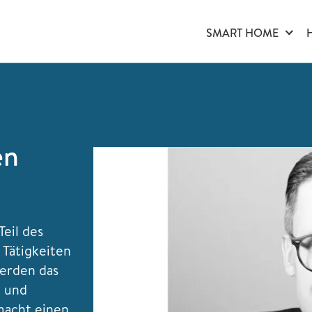
SMART HOME
en
eil des
 Tätigkeiten
werden das
t und
macht einen