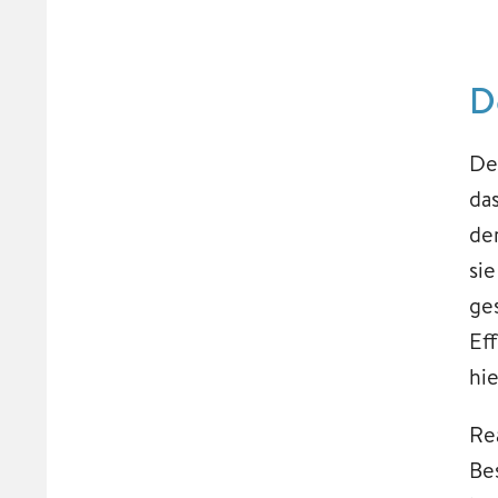
D
De
da
de
si
ge
Ef
hie
Re
Be