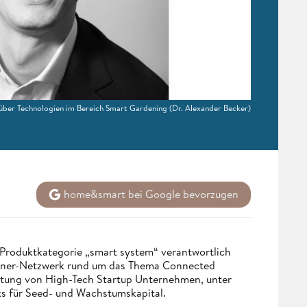
 über Technologien im Bereich Smart Gardening
(Dr. Alexander Becker)
home&smart bei Google bevorzugen
e Produktkategorie „smart system“ verantwortlich
tner-Netzwerk rund um das Thema Connected
atung von High-Tech Startup Unternehmen, unter
ks für Seed- und Wachstumskapital.