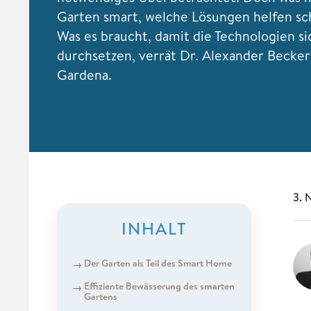
Garten smart, welche Lösungen helfen s
Was es braucht, damit die Technologien si
durchsetzen, verrät Dr. Alexander Becker
Gardena.
3. 
INHALT
Der Garten als Teil des Smart Home
Effiziente Bewässerung des smarten
Gartens