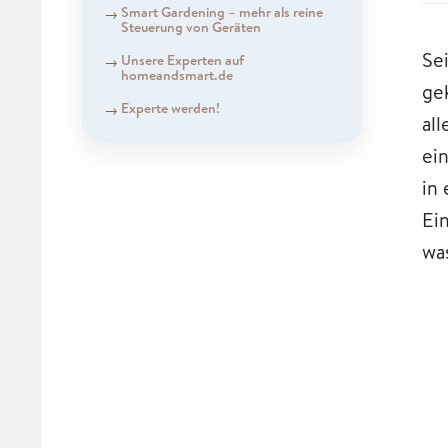
Smart Gardening – mehr als reine
Steuerung von Geräten
Sei
Unsere Experten auf
homeandsmart.de
ge
Experte werden!
al
ei
in 
Ei
was