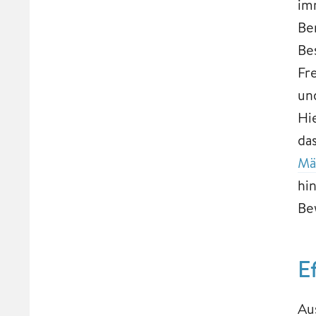
im
Be
Be
Fr
un
Hi
da
Mä
hi
Be
E
Aus