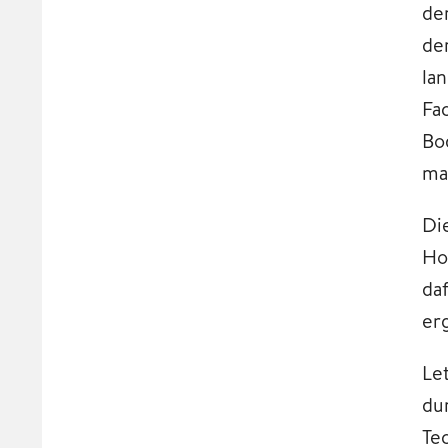
de
de
la
Fa
Bo
ma
Di
Ho
da
er
Le
du
Te