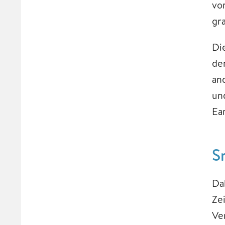
vo
gr
Di
de
an
un
Ea
S
Da
Ze
Ve