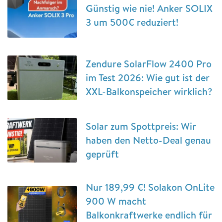
Günstig wie nie! Anker SOLIX
3 um 500€ reduziert!
Zendure SolarFlow 2400 Pro
im Test 2026: Wie gut ist der
XXL-Balkonspeicher wirklich?
Solar zum Spottpreis: Wir
haben den Netto-Deal genau
geprüft
Nur 189,99 €! Solakon OnLite
900 W macht
Balkonkraftwerke endlich für