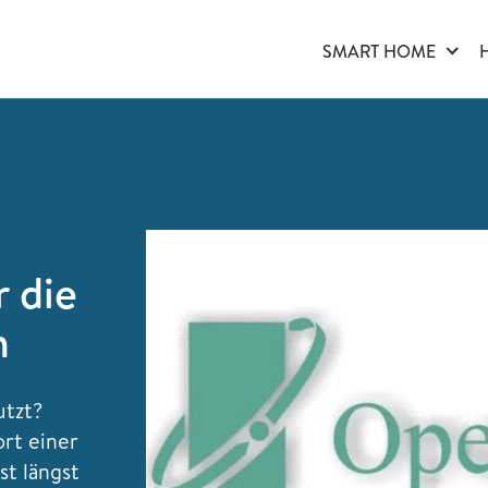
SMART HOME
r die
n
utzt?
rt einer
t längst