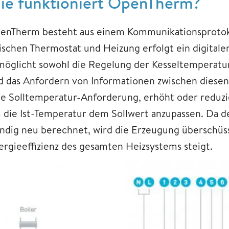
ie funktioniert OpenTherm?
enTherm besteht aus einem Kommunikationsprotokoll
ischen Thermostat und Heizung erfolgt ein digitale
möglicht sowohl die Regelung der Kesseltemperatur
d das Anfordern von Informationen zwischen diese
ne Solltemperatur-Anforderung, erhöht oder reduzier
 die Ist-Temperatur dem Sollwert anzupassen. Da 
ändig neu berechnet, wird die Erzeugung überschü
ergieeffizienz des gesamten Heizsystems steigt.