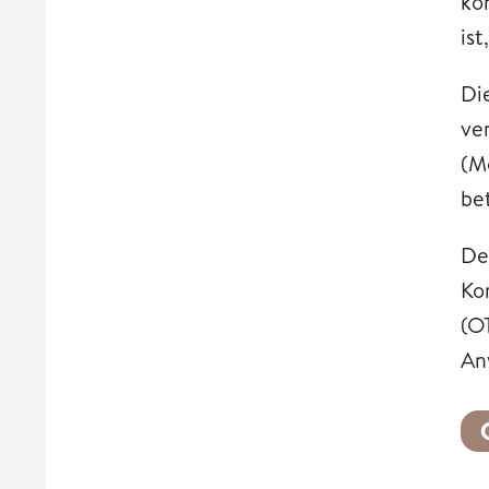
kö
ist
Di
ve
(M
be
De
Ko
(O
An