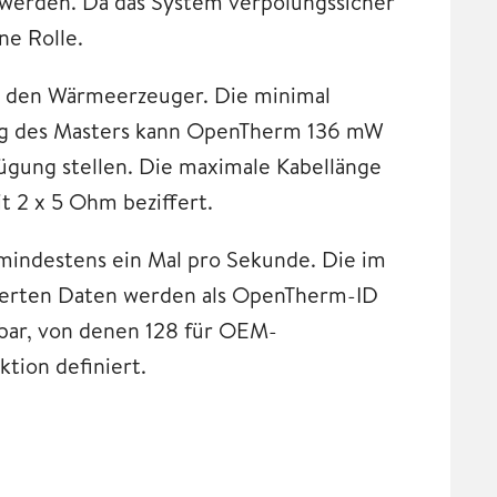
 werden. Da das System verpolungssicher
ne Rolle.
so den Wärmeerzeuger. Die minimal
ung des Masters kann OpenTherm 136 mW
gung stellen. Die maximale Kabellänge
t 2 x 5 Ohm beziffert.
 mindestens ein Mal pro Sekunde. Die im
zierten Daten werden als OpenTherm-ID
gbar, von denen 128 für OEM-
tion definiert.