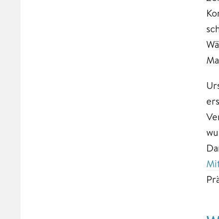
Ko
sc
Wä
Ma
Ur
er
Ve
wu
Da
Mi
Pr