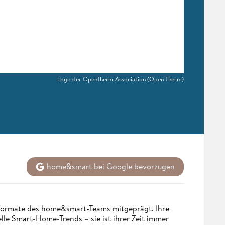
Logo der OpenTherm Association
(Open Therm)
home&smart bei Google bevorzugen
nformate des home&smart-Teams mitgeprägt. Ihre
lle Smart-Home-Trends – sie ist ihrer Zeit immer