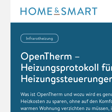
Skip
to
content
Infrarotheizung
OpenTherm –
Heizungsprotokoll fü
Heizungssteuerunge
Was ist OpenTherm und wozu wird es gen
Heizkosten zu sparen, ohne auf den Komfo
warmen Wohnung verzichten zu müssen, is