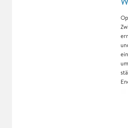
W
Op
Zw
er
un
ei
um
st
En