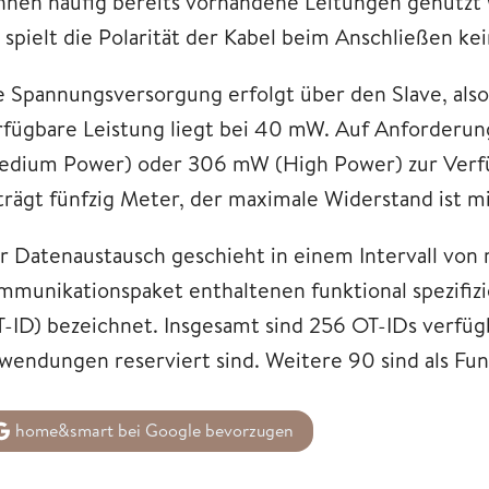
nnen häufig bereits vorhandene Leitungen genutzt
, spielt die Polarität der Kabel beim Anschließen kei
e Spannungsversorgung erfolgt über den Slave, al
rfügbare Leistung liegt bei 40 mW. Auf Anforder
edium Power) oder 306 mW (High Power) zur Verfü
trägt fünfzig Meter, der maximale Widerstand ist mi
r Datenaustausch geschieht in einem Intervall von
mmunikationspaket enthaltenen funktional spezifi
T-ID) bezeichnet. Insgesamt sind 256 OT-IDs verfü
wendungen reserviert sind. Weitere 90 sind als Funk
home&smart bei Google bevorzugen