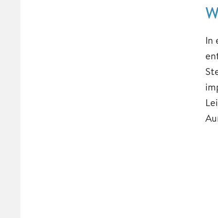
W
In
en
St
im
Le
Au