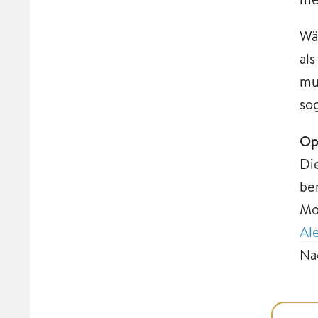
Wä
al
mu
so
Op
Di
be
Mo
Al
Na