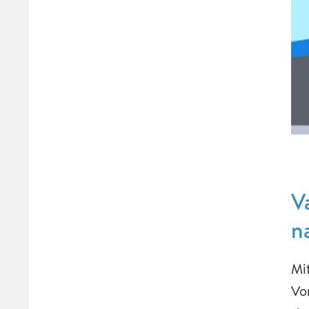
V
n
Mi
Vo