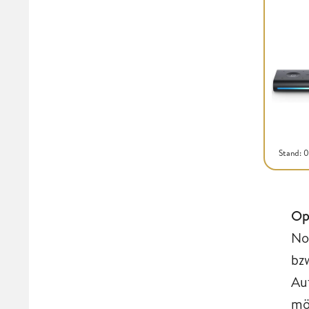
Stand: 
Op
No
bz
Au
mö