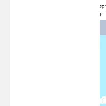
sp
pas