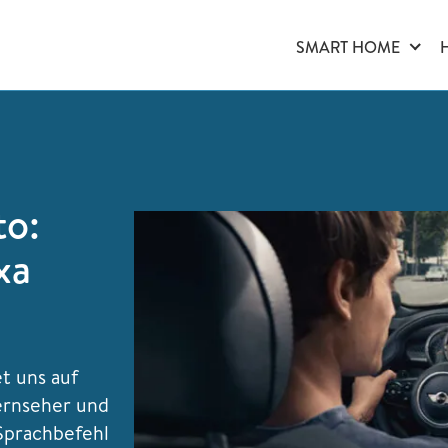
SMART HOME
to:
xa
t uns auf
ernseher und
Sprachbefehl