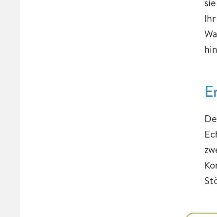
si
Ih
Wa
hi
E
De
Ec
zw
Ko
St