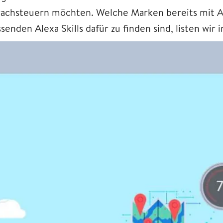
rachsteuern möchten. Welche Marken bereits mit A
senden Alexa Skills dafür zu finden sind, listen wir