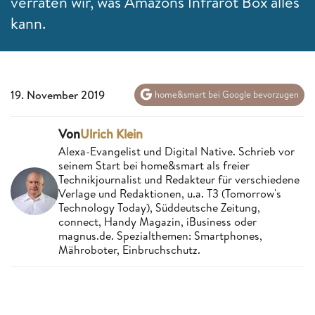
verraten wir, was Amazons Infrarot Box alles
kann.
19. November 2019
home&smart bei Google bevorzugen
Von
Ulrich Klein
Alexa-Evangelist und Digital Native. Schrieb vor
seinem Start bei home&smart als freier
Technikjournalist und Redakteur für verschiedene
Verlage und Redaktionen, u.a. T3 (Tomorrow's
Technology Today), Süddeutsche Zeitung,
connect, Handy Magazin, iBusiness oder
magnus.de. Spezialthemen: Smartphones,
Mähroboter, Einbruchschutz.