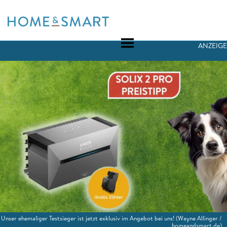
Skip
to
content
ANZEIGE
Unser ehemaliger Testsieger ist jetzt exklusiv im Angebot bei uns!
(Wayne Allinger /
homeandsmart.de)