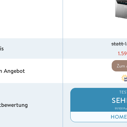
statt
is
1.5
Zum 
m Angebot
TE
SEH
tbewertung
91/100 Pu