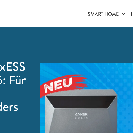
SMART HOME
oxESS
: Für
ders