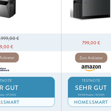
1.999,00
€
799,00
€
99,00
€
Anbieter
Zum Anbieter
STNOTE
TESTNOTE
R GUT
SEHR GUT
nkte • 07/2026
94/100 Punkte • 10/2025