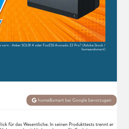
se vorn - Anker SOLIX 4 oder FoxESS Avocado 22 Pro?
(Adobe Stock /
homeandsmart)
home&smart bei Google bevorzugen
ick für das Wesentliche. In seinen Produkttests trennt er