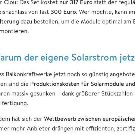
r Clou: Das Set kostet
nur 317 Euro
statt der regul
eisnachlass von fast
300 Euro
. Wer möchte, kann i
lterung
dazu bestellen, um die Module optimal am 
 montieren.
arum der eigene Solarstrom jetzt
ss Balkonkraftwerke jetzt noch so günstig angebo
nen sind die
Produktionskosten für Solarmodule und
hren massiv gesunken – dank größerer Stückzahlen u
lfertigung.
dem hat sich der
Wettbewerb zwischen europäischen
mer mehr Anbieter drängen mit effizienten, zertifi