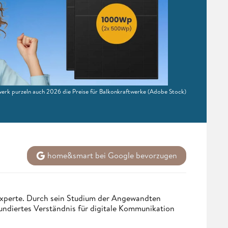
twerk purzeln auch 2026 die Preise für Balkonkraftwerke
(Adobe Stock)
home&smart bei Google bevorzugen
 Experte. Durch sein Studium der Angewandten
undiertes Verständnis für digitale Kommunikation