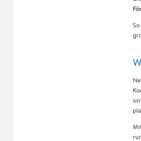
Fö
So
gr
W
Ne
Ko
sin
pl
Mi
ru