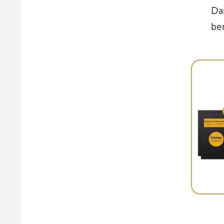
Da
be