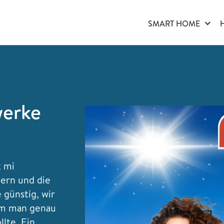
SMART HOME
werke
k mi
dern und die
e günstig, wir
rum man genau
llte. Ein