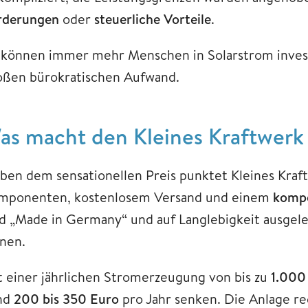
rderungen
oder
steuerliche Vorteile
.
 können immer mehr Menschen in Solarstrom invest
oßen bürokratischen Aufwand.
as macht den Kleines Kraftwerk
ben dem sensationellen Preis punktet Kleines Kraf
mponenten, kostenlosem Versand und einem
kompe
d „Made in Germany“ und auf Langlebigkeit ausgelegt
anen.
t einer jährlichen Stromerzeugung von bis zu
1.000
nd
200 bis 350 Euro
pro Jahr senken. Die Anlage re