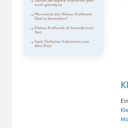
Warum der eigene Solarstrom jetzt
noch günstig ist
Was macht den Kleines Kraftwerk
Deal so besonders?
Kleines Kraftwerk im home&smart
Test
Fazit: Einfacher Solarstrom zum
Mini-Preis
K
Ei
Kl
Mo