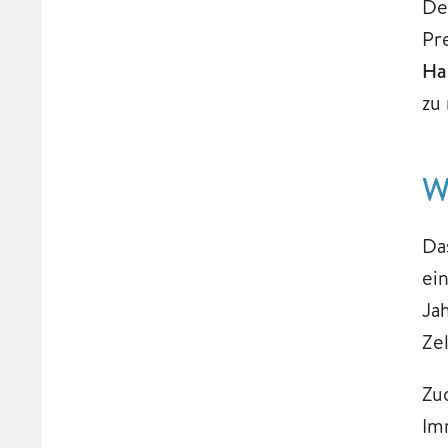
De
Pr
Ha
zu
W
Da
ei
Ja
Zel
Zu
Im