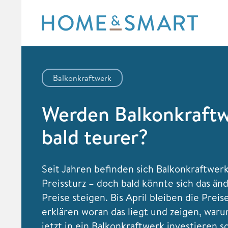
Skip
to
content
Balkonkraftwerk
Werden Balkonkraft
bald teurer?
Seit Jahren befinden sich Balkonkraftwer
Preissturz – doch bald könnte sich das än
Preise steigen. Bis April bleiben die Preis
erklären woran das liegt und zeigen, wa
jetzt in ein Balkonkraftwerk investieren so