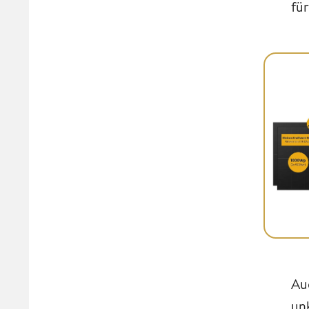
für
Au
un