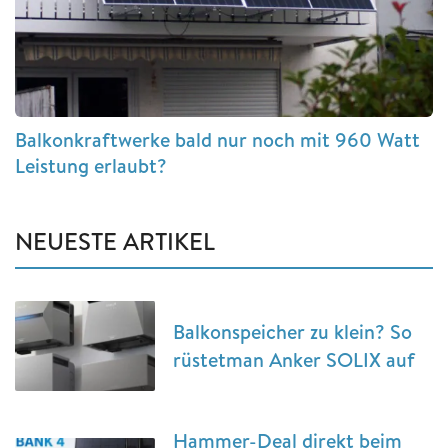
Balkonkraftwerke bald nur noch mit 960 Watt
Leistung erlaubt?
NEUESTE ARTIKEL
Balkonspeicher zu klein? So
rüstetman Anker SOLIX auf
Hammer-Deal direkt beim