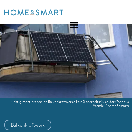
Skip
to
content
Richtig montiert stellen Balkonkraftwerke kein Sicherheitsrisiko dar
(Mariella
Wendel / home&smart)
Balkonkraftwerk