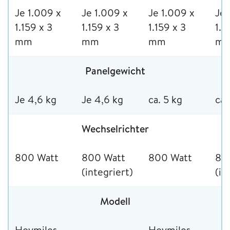
Je 1.009 x
Je 1.009 x
Je 1.009 x
Je 
1.159 x 3
1.159 x 3
1.159 x 3
1.1
mm
mm
mm
m
Panelgewicht
Je 4,6 kg
Je 4,6 kg
ca. 5 kg
ca.
Wechselrichter
800 Watt
800 Watt
800 Watt
80
(integriert)
(in
Modell
Hoymiles
–
Hoymiles
–