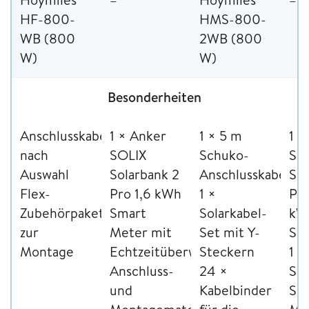
HF-800-
HMS-800-
WB (800
2WB (800
W)
W)
Besonderheiten
Anschlusskabel
1 × Anker
1 × 5 m
1 ×
nach
SOLIX
Schuko-
SO
Auswahl
Solarbank 2
Anschlusskabel
Sol
Flex-
Pro 1,6 kWh
1 ×
Pro
Zubehörpaket
Smart
Solarkabel-
kW
zur
Meter mit
Set mit Y-
Spe
Montage
Echtzeitüberwachung
Steckern
1 ×
Anschluss-
24 ×
SO
und
Kabelbinder
Sm