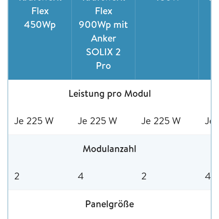
Flex
Flex
450Wp
900Wp mit
S
Anker
SOLIX 2
Pro
Leistung pro Modul
Je 225 W
Je 225 W
Je 225 W
Je
Modulanzahl
2
4
2
4
Panelgröße