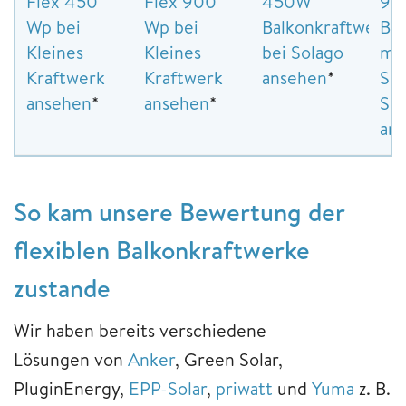
Flex 450
Flex 900
450W
90
Wp bei
Wp bei
Balkonkraftwerk
Bal
Kleines
Kleines
bei Solago
mi
Kraftwerk
Kraftwerk
ansehen
*
SOL
ansehen
*
ansehen
*
Sol
an
So kam unsere Bewertung der
flexiblen Balkonkraftwerke
zustande
Wir haben bereits verschiedene
Lösungen von
Anker
, Green Solar,
PluginEnergy,
EPP-Solar
,
priwatt
und
Yuma
z. B.