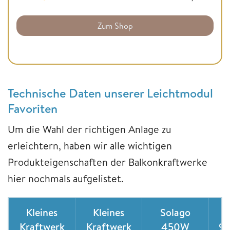
Zum Shop
Technische Daten unserer Leichtmodul
Favoriten
Um die Wahl der richtigen Anlage zu
erleichtern, haben wir alle wichtigen
Produkteigenschaften der Balkonkraftwerke
hier nochmals aufgelistet.
Kleines
Kleines
Solago
Kraftwerk
Kraftwerk
450W
9