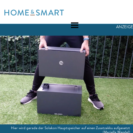
Skip
to
content
ANZEIGE
Hier wird gerade der Solakon Hauptspeicher auf einen Zusatzakku aufgesetzt
(Mariella Wendel)