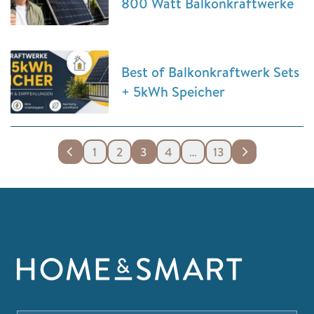
800 Watt Balkonkraftwerke
Best of Balkonkraftwerk Sets
+ 5kWh Speicher
1
2
3
4
…
13