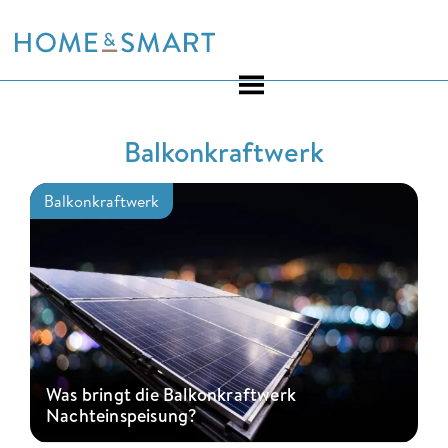
Skip
to
content
Balkonkraftwerk
Balkonkraftwerk
Was bringt die Balkonkraftwerk
Nachteinspeisung?