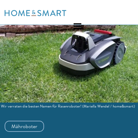
Skip
to
content
Wir verraten die besten Namen für Rasenroboter!
(Mariella Wendel / home&smart)
Mähroboter