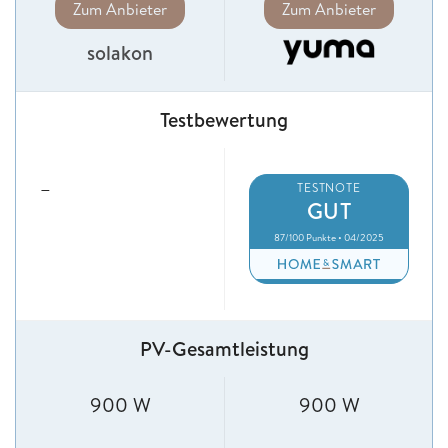
Zum Anbieter
Zum Anbieter
solakon
Testbewertung
–
TESTNOTE
GUT
87/100 Punkte • 04/2025
PV-Gesamtleistung
900 W
900 W