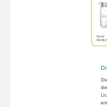
Stand:
08.08.
Di
Di
di
Li
en