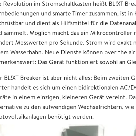
e Revolution im Stromschaltkasten heißt BL!XT Brea
rnbedienungen und smarte Timer zusammen, ist in 
chrüstbar und dient als Hilfsmittel für die Datenana
d sammelt. Möglich macht das ein Mikrocontroller 
ndert Messwerten pro Sekunde. Strom wird exakt 
nem Wasserhahn. Neue Dienste können over the air
merkenswert: Das Gerät funktioniert sowohl an Gle
r BL!XT Breaker ist aber nicht alles: Beim zweiten 
rter handelt es sich um einen bidirektionalen AC/
räte in einem einzigen, kleineren Gerät vereint. D
ternative zu den aufwendigen Wechselrichtern, wie 
otovoltaikanlagen benötigt werden.