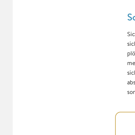
S
Si
si
pl
me
si
ab
so