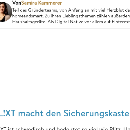
Von
Samira Kammerer
Teil des Gründerteams, von Anfang an mit viel Herzblut da
homeandsmart. Zu ihren Lieblingsthemen zählen außerdem 
Haushaltsgeräte. Als Digital Native vor allem auf Pintere
L!XT macht den Sicherungskaste
XT ist schwedisch und bedeutet so viel wie Blitz. Un