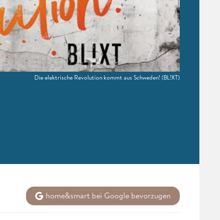
Die elektrische Revolution kommt aus Schweden!
(BL!XT)
home&smart bei Google bevorzugen