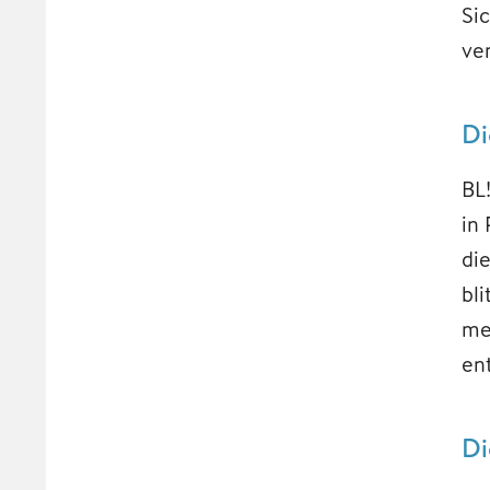
Si
ve
Di
BL
in
di
bl
me
en
Di