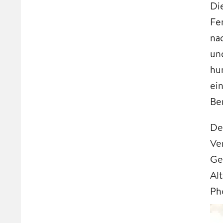
Di
Fe
na
un
hu
ei
Be
De
Ve
Ge
Al
Ph