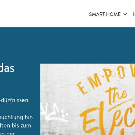
SMART HOME
das
edürfnissen
euchtung hin
lten bis zum
an der