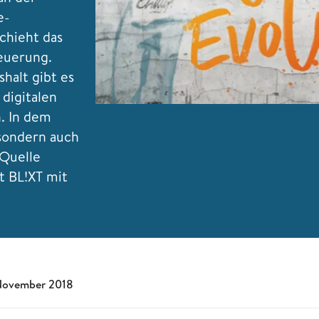
e-
chieht das
euerung.
halt gibt es
 digitalen
. In dem
 sondern auch
 Quelle
t BL!XT mit
November 2018