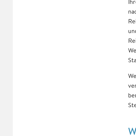
Ih
na
Re
un
Re
We
St
We
ve
ber
St
W