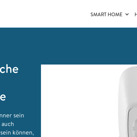
SMART HOME
ache
te
nner sein
e auch
 sein können,