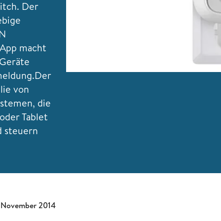
itch. Der
ebige
N
 App macht
 Geräte
meldung.
Der
lie von
ystemen, die
oder Tablet
d steuern
 November 2014