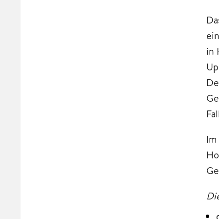
Da
ei
in
Up
De
Ge
Fal
Im
Ho
Ge
Di