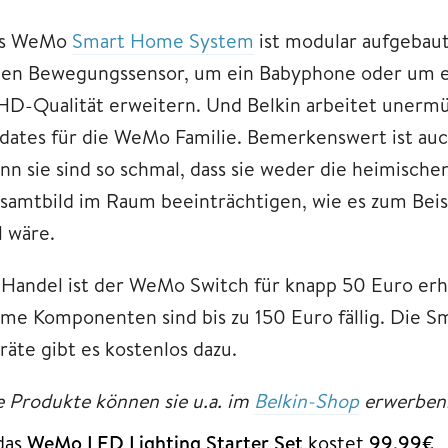
s WeMo
Smart Home System
ist modular aufgebau
nen Bewegungssensor, um ein Babyphone oder um
 HD-Qualität erweitern. Und Belkin arbeitet unerm
dates für die WeMo Familie. Bemerkenswert ist auc
nn sie sind so schmal, dass sie weder die heimisch
samtbild im Raum beeinträchtigen, wie es zum Beis
l wäre.
 Handel ist der WeMo Switch für knapp 50 Euro erhä
me Komponenten sind bis zu 150 Euro fällig. Die S
räte gibt es kostenlos dazu.
e Produkte können sie u.a. im
Belkin-Shop
erwerben
das
WeMo LED Lighting Starter Set
kostet
99,99€