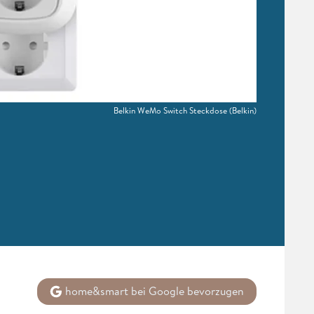
Belkin WeMo Switch Steckdose
(Belkin)
home&smart bei Google bevorzugen