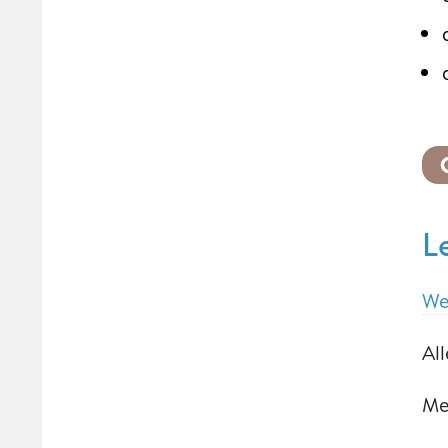
L
We
Al
Me