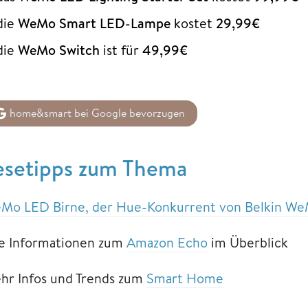
die
WeMo Smart LED-Lampe
kostet
29,99€
die
WeMo Switch
ist für
49,99€
home&smart bei Google bevorzugen
esetipps zum Thema
Mo LED Birne, der Hue-Konkurrent von Belkin W
le Informationen zum
Amazon Echo
im Überblick
hr Infos und Trends zum
Smart Home