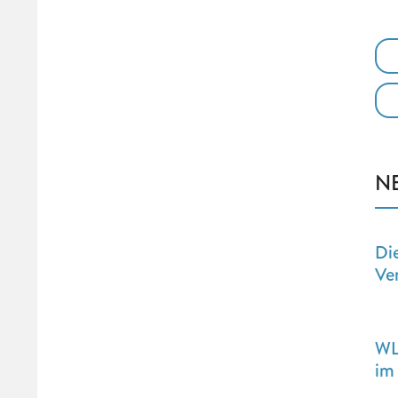
N
Di
Ve
WL
im