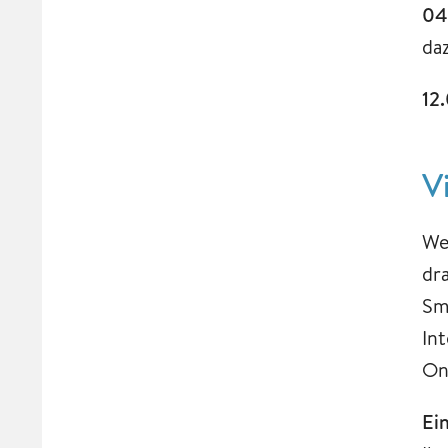
04
da
12.
V
We
dr
Sm
In
On
Ein