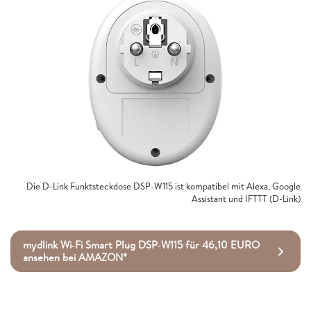
Die D-Link Funktsteckdose DSP-W115 ist kompatibel mit Alexa, Google
Assistant und IFTTT (D-Link)
mydlink Wi‑Fi Smart Plug DSP‑W115 für 46,10 EURO
ansehen bei AMAZON*