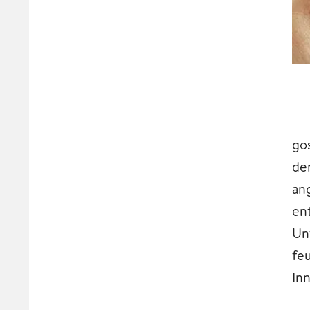
go
de
an
en
Un
fe
In