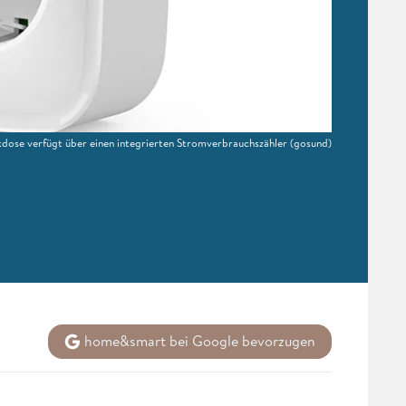
ose verfügt über einen integrierten Stromverbrauchszähler
(gosund)
home&smart bei Google bevorzugen