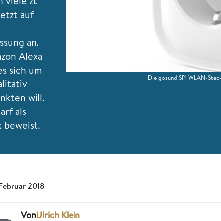
 viele zu
etzt auf
ssung an.
azon Alexa
es sich um
Die gosund SP1 WLAN-Steckd
litativ
kten will.
rf als
k beweist.
 Februar 2018
Von
Ulrich Klein