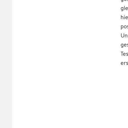
gl
hi
po
Un
ge
Te
ers