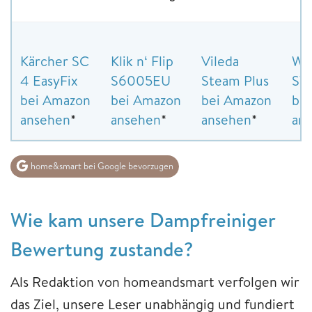
Kärcher SC
Klik n‘ Flip
Vileda
Wai
4 EasyFix
S6005EU
Steam Plus
ST
bei Amazon
bei Amazon
bei Amazon
be
ansehen
*
ansehen
*
ansehen
*
an
home&smart bei Google bevorzugen
Wie kam unsere Dampfreiniger
Bewertung zustande?
Als Redaktion von homeandsmart verfolgen wir
das Ziel, unsere Leser unabhängig und fundiert