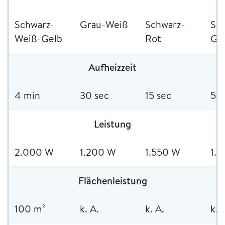
Schwarz-
Grau-Weiß
Schwarz-
Sc
Weiß-Gelb
Rot
Ge
Aufheizzeit
4 min
30 sec
15 sec
5 
Leistung
2.000 W
1.200 W
1.550 W
1.
Flächenleistung
100 m²
k. A.
k. A.
k. 