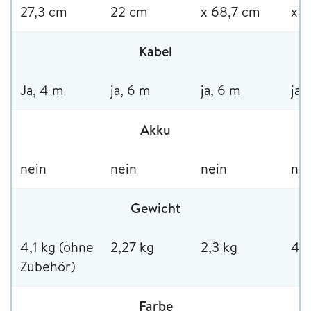
27,3 cm
22 cm
x 68,7 cm
x 
Kabel
Ja, 4 m
ja, 6 m
ja, 6 m
ja,
Akku
nein
nein
nein
nei
Gewicht
4,1 kg (ohne
2,27 kg
2,3 kg
4,5
Zubehör)
Farbe