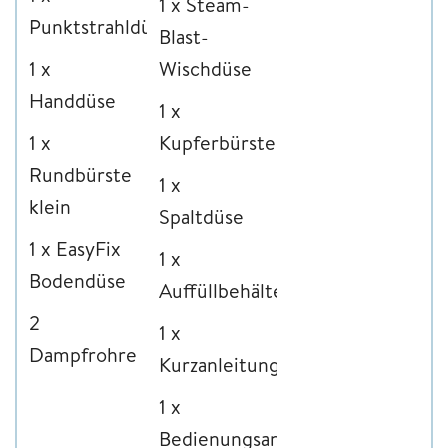
1 x Steam-
Punktstrahldüse
Blast-
1 x
Wischdüse
Handdüse
1 x
1 x
Kupferbürste
Rundbürste
1 x
klein
Spaltdüse
1 x EasyFix
1 x
Bodendüse
Auffüllbehälter
2
1 x
Dampfrohre
Kurzanleitung
1 x
Bedienungsanleitung