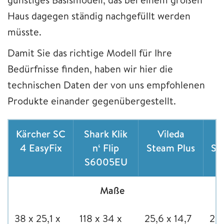
Haus dagegen ständig nachgefüllt werden
müsste.
Damit Sie das richtige Modell für Ihre
Bedürfnisse finden, haben wir hier die
technischen Daten der von uns empfohlenen
Produkte einander gegenübergestellt.
Kärcher SC
Shark Klik
Vileda
W
4 EasyFix
n‘ Flip
Steam Plus
ST
S6005EU
Maße
‎38 x 25,1 x
118 x 34 x
‎25,6 x 14,7
‎29