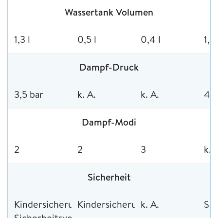
Wassertank Volumen
1,3 l
0,5 l
0,4 l
1,0
Dampf-Druck
3,5 bar
k. A.
k. A.
4,5
Dampf-Modi
2
2
3
k. 
Sicherheit
Kindersicherung,
Kindersicherung
k. A.
Sic
Sicherheitsventil