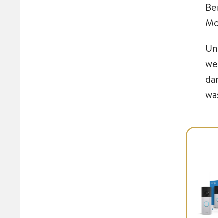
Be
Mo
Un
we
da
wa