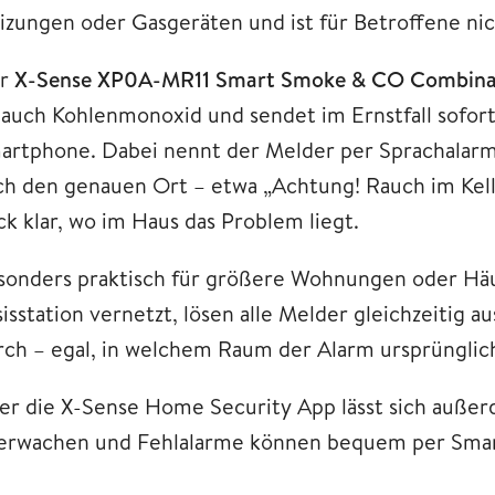
izungen oder Gasgeräten und ist für Betroffene ni
r
X-Sense XP0A-MR11 Smart Smoke & CO Combina
s auch Kohlenmonoxid und sendet im Ernstfall sofor
artphone. Dabei nennt der Melder per Sprachalarm 
ch den genauen Ort – etwa „Achtung! Rauch im Kelle
ck klar, wo im Haus das Problem liegt.
sonders praktisch für größere Wohnungen oder Häu
sisstation vernetzt, lösen alle Melder gleichzeitig
rch – egal, in welchem Raum der Alarm ursprünglic
er die X-Sense Home Security App lässt sich außerd
erwachen und Fehlalarme können bequem per Sma