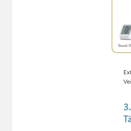
Stand: 
Ex
Ve
3
T