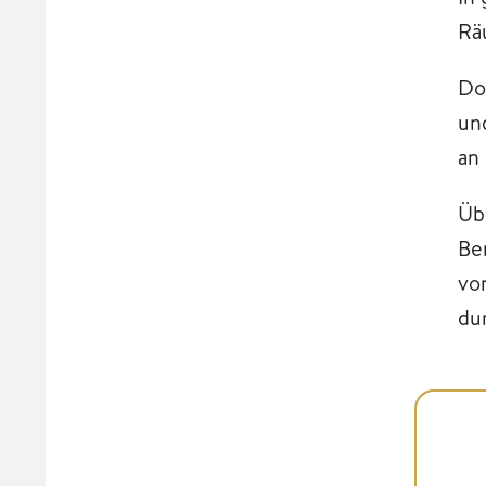
Rä
Do
un
an
Üb
Be
vo
du