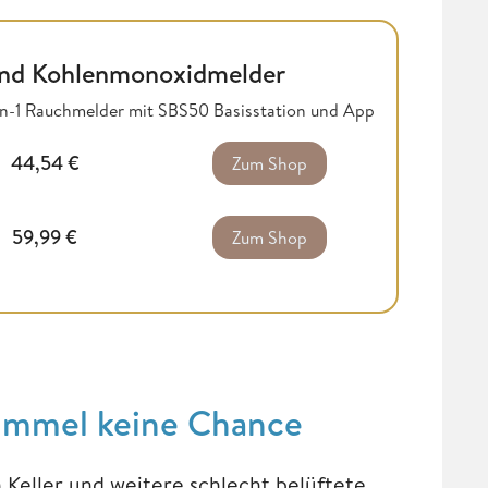
nd Kohlenmonoxidmelder
in-1 Rauchmelder mit SBS50 Basisstation und App
44,54
€
Zum Shop
59,99
€
Zum Shop
himmel keine Chance
Keller und weitere schlecht belüftete