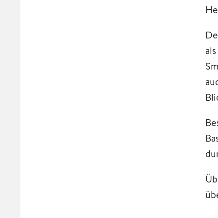
He
De
al
Sm
au
Bli
Be
Ba
du
Üb
üb