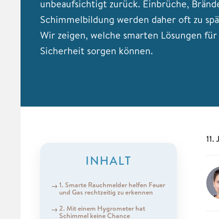
unbeaufsichtigt zurück. Einbrüche, Bränd
Schimmelbildung werden daher oft zu spä
Wir zeigen, welche smarten Lösungen fü
Sicherheit sorgen können.
11.
INHALT
1. Smarte Rauchmelder helfen Feuer
und Gas rechtzeitig zu erkennen
2. Mit einem Hygrometer hat
Schimmel keine Chance