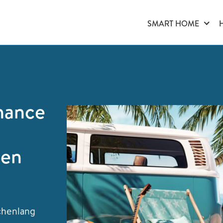
SMART HOME
hance
den
chenlang