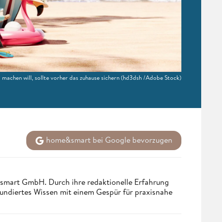
machen will, sollte vorher das zuhause sichern
(hd3dsh /Adobe Stock)
home&smart bei Google bevorzugen
ndsmart GmbH. Durch ihre redaktionelle Erfahrung
fundiertes Wissen mit einem Gespür für praxisnahe