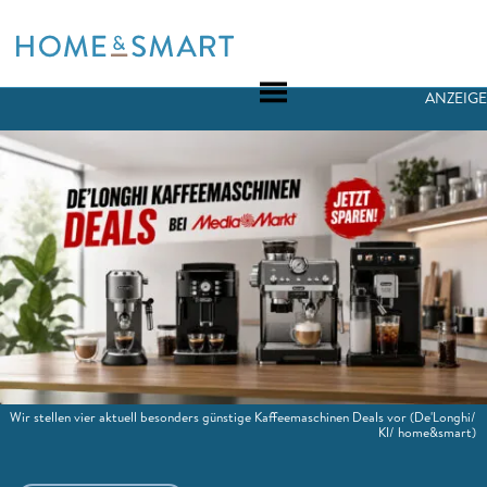
Skip
to
content
ANZEIGE
Wir stellen vier aktuell besonders günstige Kaffeemaschinen Deals vor
(De'Longhi/
KI/ home&smart)