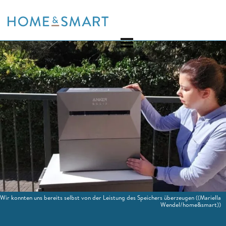
Skip
to
content
Wir konnten uns bereits selbst von der Leistung des Speichers überzeugen
((Mariella
Wendel/home&smart))