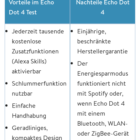
Vorteile im Echo
Nachteile Echo Dot
Dot 4 Test
4
Jederzeit tausende
Einjährige,
kostenlose
beschränkte
Zusatzfunktionen
Herstellergarantie
(Alexa Skills)
Der
aktivierbar
Energiesparmodus
Schlummerfunktion
funktioniert nicht
nutzbar
mit Spotify oder,
wenn Echo Dot 4
Einfache
mit einem
Handhabung
Bluetooth, WLAN-
Geradliniges,
oder ZigBee-Gerät
kompaktes Design