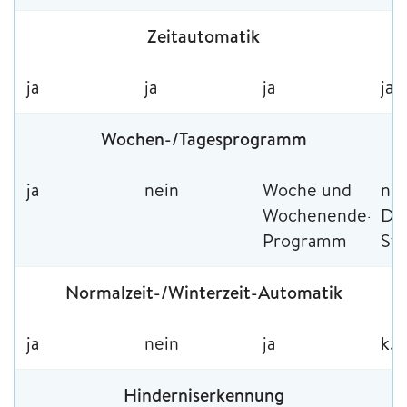
Zeitautomatik
ja
ja
ja
ja
Wochen-/Tagesprogramm
ja
nein
Woche und
nur
Wochenende-
Du
Programm
Ste
Normalzeit-/Winterzeit-Automatik
ja
nein
ja
k. 
Hinderniserkennung