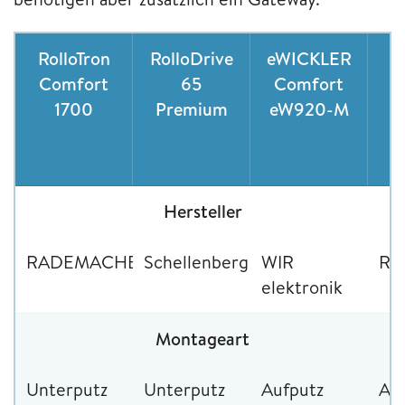
RolloTron
RolloDrive
eWICKLER
R
Comfort
65
Comfort
S
1700
Premium
eW920-M
D
M
Hersteller
RADEMACHER
Schellenberg
WIR
RA
elektronik
Montageart
Unterputz
Unterputz
Aufputz
Au