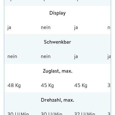
Display
ja
nein
ja
nei
Schwenkbar
nein
nein
ja
ja
Zuglast, max.
48 Kg
45 Kg
45 Kg
30
Drehzahl, max.
30 U/Min.
30 U/Min.
32 U/Min.
36