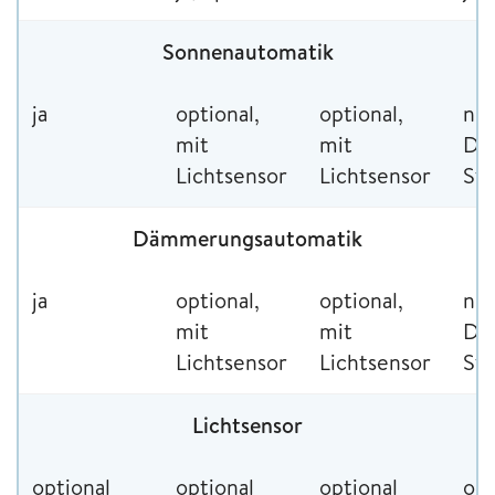
Sonnenautomatik
ja
optional,
optional,
nur
mit
mit
Du
Lichtsensor
Lichtsensor
Ste
Dämmerungsautomatik
ja
optional,
optional,
nur
mit
mit
Du
Lichtsensor
Lichtsensor
Ste
Lichtsensor
optional
optional
optional
opt