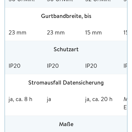
Gurtbandbreite, bis
23 mm
23 mm
15 mm
15
Schutzart
IP20
IP20
IP20
IP
Stromausfall Datensicherung
ja, ca. 8 h
ja
ja, ca. 20 h
Me
En
Maße