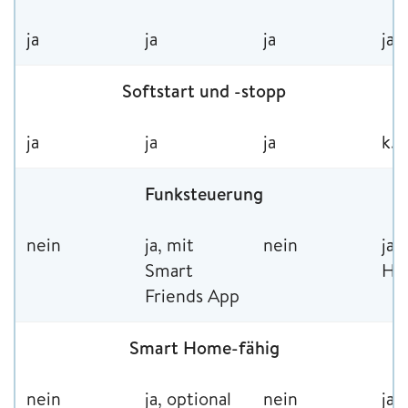
ja
ja
ja
ja
Softstart und -stopp
ja
ja
ja
k. 
Funksteuerung
nein
ja, mit
nein
ja,
Smart
Ha
Friends App
Smart Home-fähig
nein
ja, optional
nein
ja,