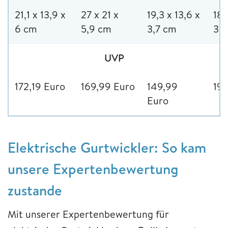
21,1 x 13,9 x
27 x 21 x
19,3 x 13,6 x
18,
6 cm
5,9 cm
3,7 cm
3,7
UVP
172,19 Euro
169,99 Euro
149,99
194
Euro
Elektrische Gurtwickler: So kam
unsere Expertenbewertung
zustande
Mit unserer Expertenbewertung für