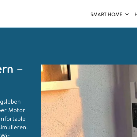
SMART HOME
ern –
agsleben
 per Motor
omfortable
imulieren.
 Wir