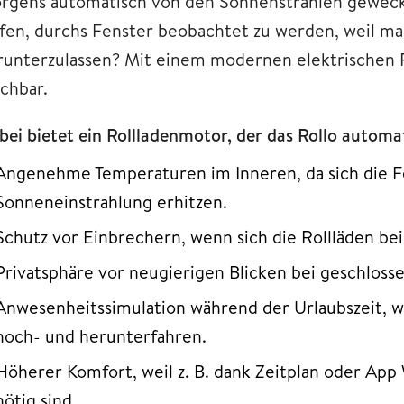
rgens automatisch von den Sonnenstrahlen geweck
ufen, durchs Fenster beobachtet zu werden, weil ma
runterzulassen? Mit einem modernen elektrischen Ro
chbar.
ei bietet ein Rollladenmotor, der das Rollo automati
Angenehme Temperaturen im Inneren, da sich die Fe
Sonneneinstrahlung erhitzen.
Schutz vor Einbrechern, wenn sich die Rollläden be
Privatsphäre vor neugierigen Blicken bei geschloss
Anwesenheitssimulation während der Urlaubszeit, w
hoch- und herunterfahren.
Höherer Komfort, weil z. B. dank Zeitplan oder Ap
nötig sind.