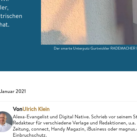
ler,
trischen
hat.
Der smarte Unterputz Gurtwickler RADEMACHER Ro
 Januar 2021
Von
Ulrich Klein
Alexa-Evangelist und Digital Native. Schrieb vor seinem S
Redakteur für verschiedene Verlage und Redaktionen, u.a
Zeitung, connect, Handy Magazin, iBusiness oder magnus
Einbruchschutz.