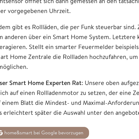
chtsensor öffnet sich dann gemessen an den tatsäch
ner vorgegebenen Uhrzeit.
dem gibt es Rollläden, die per Funk steuerbar sind
m anderen über ein Smart Home System. Letztere 
teragieren. Stellt ein smarter Feuermelder beispiels
art Home Zentrale die Rollladen hochzufahren, um 
möglichen.
ser Smart Home Experten Rat
: Unsere oben aufgezä
eich auf einen Rollladenmotor zu setzen, der eine Z
f einem Blatt die Mindest- und Maximal-Anforderung
s erleichtert später die Auswahl unter den angebo
home&smart bei Google bevorzugen