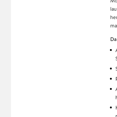
Mo
la
he
ma
Dab