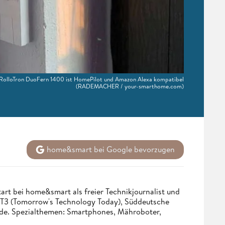
lloTron DuoFern 1400 ist HomePilot und Amazon Alexa kompatibel
(RADEMACHER / your-smarthome.com)
home&smart bei Google bevorzugen
tart bei home&smart als freier Technikjournalist und
. T3 (Tomorrow's Technology Today), Süddeutsche
.de. Spezialthemen: Smartphones, Mähroboter,