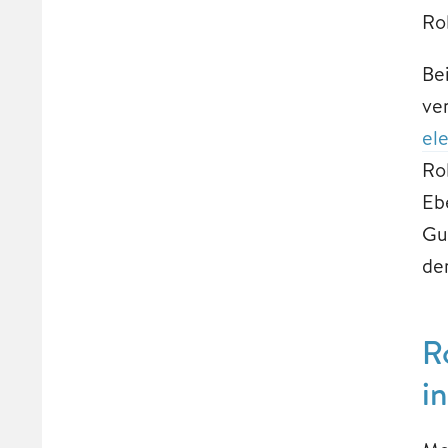
Ro
Be
ve
el
Ro
Eb
Gu
de
R
i