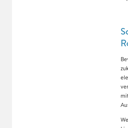
S
R
Be
zu
el
ve
mit
Au
We