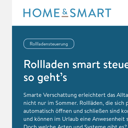
Skip
to
content
Rollladensteuerung
Rollladen smart steu
so geht’s
Smarte Verschattung erleichtert das Allt
nicht nur im Sommer. Rollläden, die sich
automatisch öffnen und schließen sind k
und können im Urlaub eine Anwesenheit s
Doch welche Arten und Systeme gibt es?