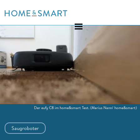
Skip
to
content
Der eufy C8 im home&smart Test.
(Marius Nann/ home&smart)
Saugroboter