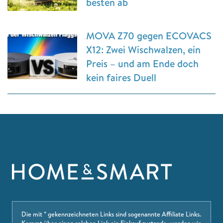
besten ab
MOVA Z70 gegen ECOVACS
X12: Zwei Wischwalzen, ein
Preis – und am Ende doch
kein faires Duell
Die mit * gekennzeichneten Links sind sogenannte Affiliate Links.