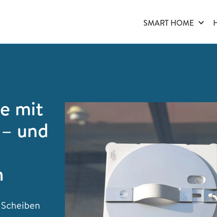
SMART HOME
e mit
 – und
n
 Scheiben