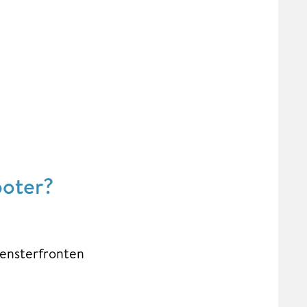
boter?
Fensterfronten