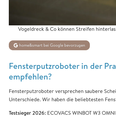
Vogeldreck & Co können Streifen hinterlas
home&smart bei Google bevorzugen
Fensterputzroboter in der Pr
empfehlen?
Fensterputzroboter versprechen saubere Scheib
Unterschiede. Wir haben die beliebtesten Fen
Testsieger 2026:
ECOVACS WINBOT W3 OMNI