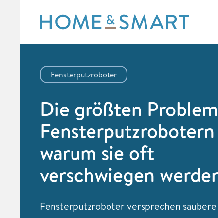
Skip
to
content
Fensterputzroboter
Die größten Problem
Fensterputzrobotern
warum sie oft
verschwiegen werde
Fensterputzroboter versprechen saubere