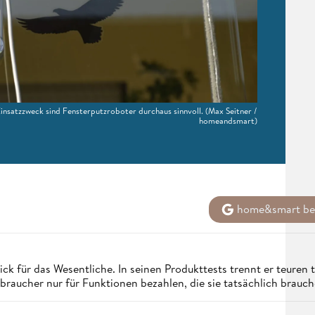
nsatzzweck sind Fensterputzroboter durchaus sinnvoll.
(Max Seitner /
homeandsmart)
home&smart bei
ck für das Wesentliche. In seinen Produkttests trennt er teuren
aucher nur für Funktionen bezahlen, die sie tatsächlich brauch