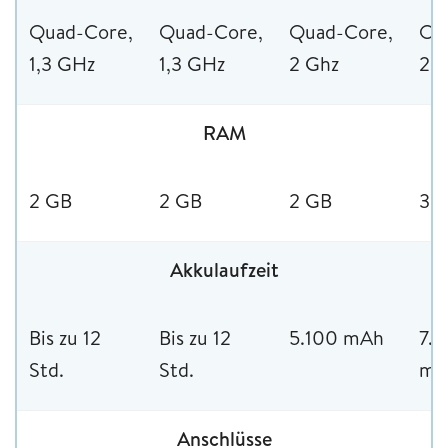
Quad-Core,
Quad-Core,
Quad-Core,
Oc
1,3 GHz
1,3 GHz
2 Ghz
2 
RAM
2 GB
2 GB
2 GB
3 
Akkulaufzeit
Bis zu 12
Bis zu 12
5.100 mAh
7.
Std.
Std.
mA
Anschlüsse