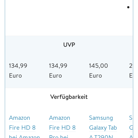
R
M
UVP
134,99
134,99
145,00
22
Euro
Euro
Euro
Eu
Verfügbarkeit
Amazon
Amazon
Samsung
Sa
Fire HD 8
Fire HD 8
Galaxy Tab
Gal
bei Amazon
Pro bei
A T290N
A7 