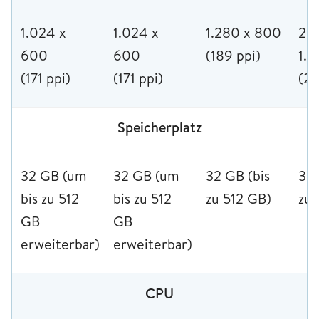
1.024 x
1.024 x
‎1.280 x 800
2.
600
600
(189 ppi)
1.
(171 ppi)
(171 ppi)
(22
Speicherplatz
32 GB (um
32 GB (um
32 GB (bis
32 
bis zu 512
bis zu 512
zu 512 GB)
zu 
GB
GB
erweiterbar)
erweiterbar)
CPU