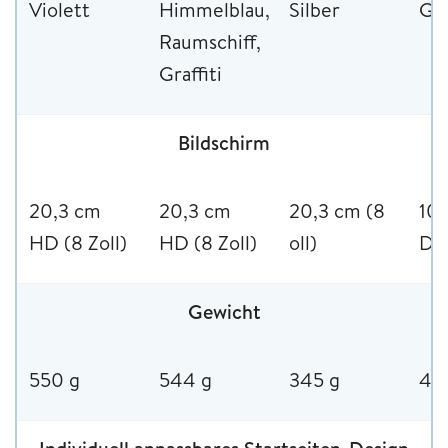
Violett
Himmelblau,
Silber
Gra
Raumschiff,
Graffiti
Bildschirm
20,3 cm
20,3 cm
20,3 cm (8
10,
HD (8 Zoll)
HD (8 Zoll)
oll)
Dis
Gewicht
550 g
544 g
345 g
47