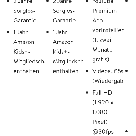
2 Jahre
2 Jahre
YouTube
Y
Sorglos-
Sorglos-
Premium
P
Garantie
Garantie
App
A
vorinstalliert
v
1 Jahr
1 Jahr
(1. zwei
(
Amazon
Amazon
Monate
M
Kids+-
Kids+-
gratis)
g
Mitgliedschaft
Mitgliedschaft
enthalten
enthalten
Videoauflösung
D
(Wiedergabe)
A
S
Full HD
S
(1.920 x
v
1.080
L
Pixel)
@30fps
S