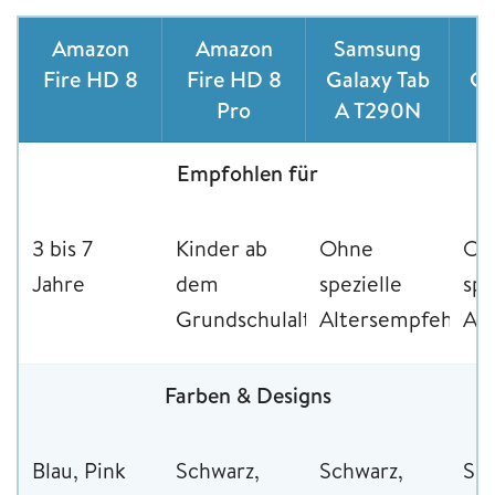
Amazon
Amazon
Samsung
S
Fire HD 8
Fire HD 8
Galaxy Tab
Ga
Pro
A T290N
Empfohlen für
3 bis 7
Kinder ab
Ohne
Oh
Jahre
dem
spezielle
spe
Grundschulalter
Altersempfehlung
Al
Farben & Designs
Blau, Pink
Schwarz,
Schwarz,
Sil