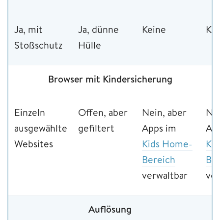
Ja, mit
Ja, dünne
Keine
Ke
Stoßschutz
Hülle
Browser mit Kindersicherung
Einzeln
Offen, aber
Nein, aber
Nei
ausgewählte
gefiltert
Apps im
Ap
Websites
Kids Home-
Ki
Bereich
Be
verwaltbar
ver
Auflösung