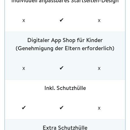
Individuell anpassbares Startseiten-Design
x
✔
x
Digitaler App Shop für Kinder
(Genehmigung der Eltern erforderlich)
x
✔
x
Inkl. Schutzhülle
✔
✔
x
Extra Schutzhülle