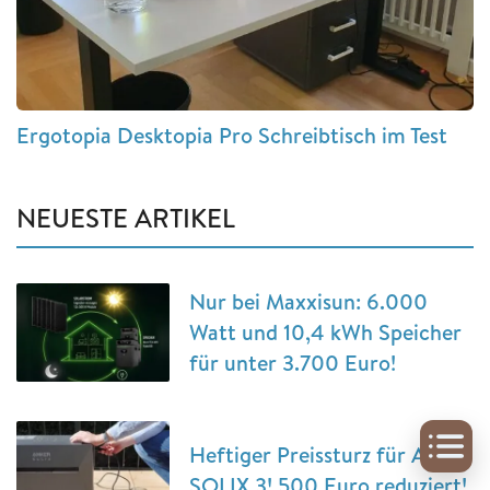
Ergotopia Desktopia Pro Schreibtisch im Test
NEUESTE ARTIKEL
Nur bei Maxxisun: 6.000
Watt und 10,4 kWh Speicher
für unter 3.700 Euro!
Heftiger Preissturz für Anker
SOLIX 3! 500 Euro reduziert!