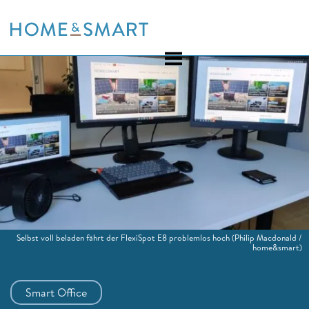
Skip
to
content
Selbst voll beladen fährt der FlexiSpot E8 problemlos hoch
(Philip Macdonald /
home&smart)
Smart Office