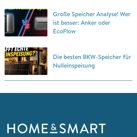
Große Speicher Analyse! Wer
ist besser: Anker oder
EcoFlow
Die besten BKW-Speicher für
Nulleinspeisung