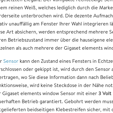
nem reinen Weiß, welches lediglich durch die Marke
rderseite unterbrochen wird. Die dezente Aufmachun
lativ unauffällig am Fenster Ihrer Wahl integrieren 
ese Art absichern, werden entsprechend mehrere Se
ren Betriebszustand immer über die hauseigene el
nzelnen als auch mehrere der Gigaset elements win
r
Sensor
kann den Zustand eines Fensters in Echtzei
rschlossen oder gekippt ist, wird durch den Sensor 
ertragen, wo Sie diese Information dann nach Beli
nktionsweise, wird keine Steckdose in der Nähe not
r Gigaset elements window Sensor mit einer
3 Volt
uerhaften Betrieb garantiert. Gebohrt werden muss e
tgelieferten beidseitigen Klebestreifen sicher, mi