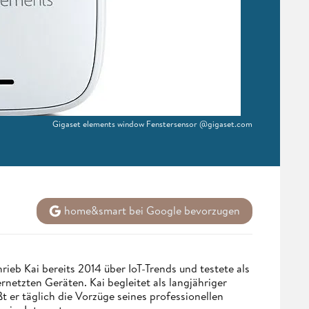
Gigaset elements window Fenstersensor @gigaset.com
home&smart bei Google bevorzugen
eb Kai bereits 2014 über IoT-Trends und testete als
netzten Geräten. Kai begleitet als langjähriger
 er täglich die Vorzüge seines professionellen