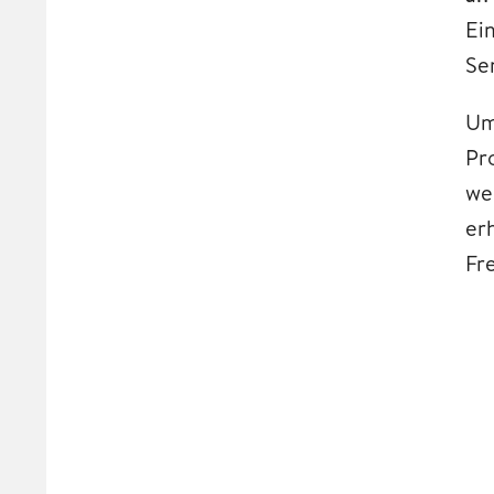
Ei
Sen
Um
Pr
we
er
Fr