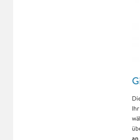
G
Di
Ih
wä
üb
an