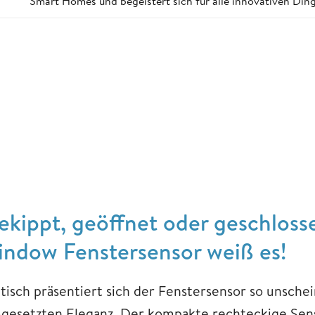
Smart Homes und begeistert sich für alle innovativen Ding
ekippt, geöffnet oder geschloss
indow Fenstersensor weiß es!
tisch präsentiert sich der Fenstersensor so unsche
gesetzten Eleganz. Der kompakte rechteckige Sen