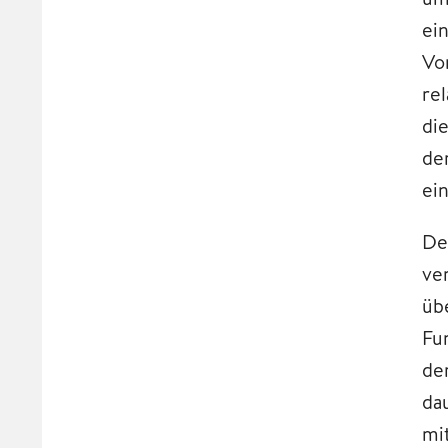
ei
Vo
re
di
de
ei
De
ve
üb
Fu
de
da
mi