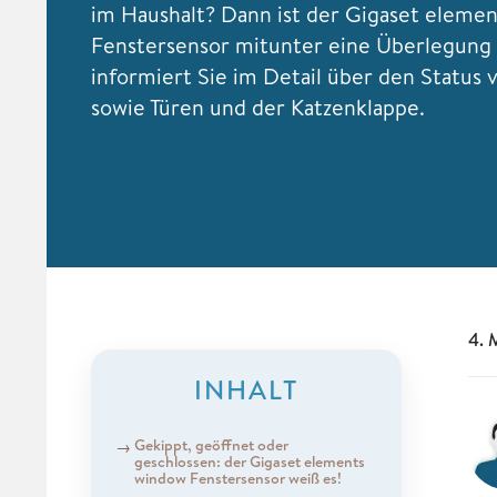
im Haushalt? Dann ist der Gigaset eleme
Fenstersensor mitunter eine Überlegung 
informiert Sie im Detail über den Status 
sowie Türen und der Katzenklappe.
4. 
INHALT
Gekippt, geöffnet oder
geschlossen: der Gigaset elements
window Fenstersensor weiß es!