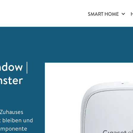
SMART HOME
ndow |
nster
 Zuhauses
t bleiben und
komponente