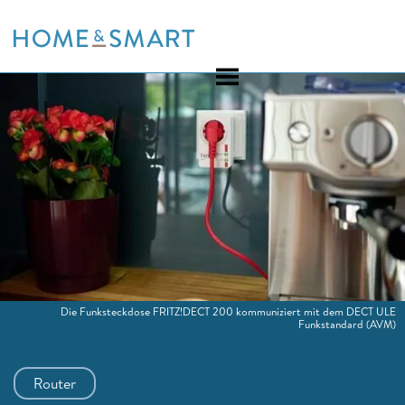
Skip
to
content
Die Funksteckdose FRITZ!DECT 200 kommuniziert mit dem DECT ULE
Funkstandard
(AVM)
Router