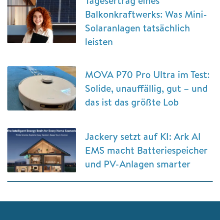
Tagesertrag eines
Balkonkraftwerks: Was Mini-
Solaranlagen tatsächlich
leisten
MOVA P70 Pro Ultra im Test:
Solide, unauffällig, gut – und
das ist das größte Lob
Jackery setzt auf KI: Ark AI
EMS macht Batteriespeicher
und PV-Anlagen smarter