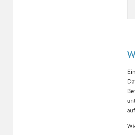
W
Ei
Da
Be
un
au
Wi