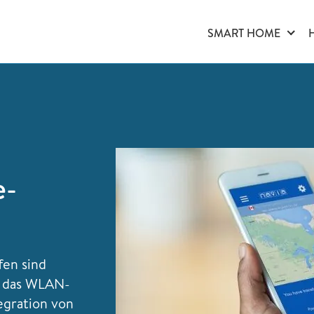
SMART HOME
e-
fen sind
ch das WLAN-
egration von