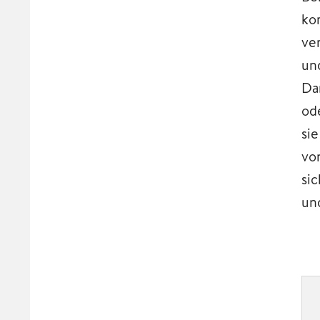
ko
ve
un
Da
od
si
vo
si
un