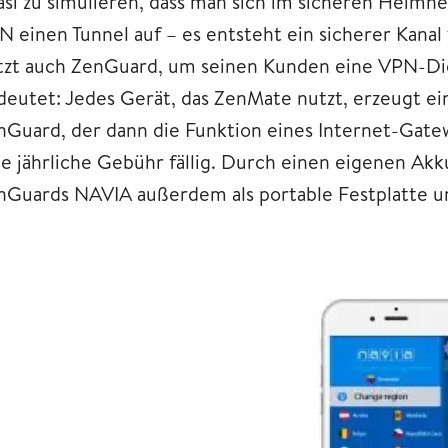
asi zu simulieren, dass man sich im sicheren Heimn
N einen Tunnel auf – es entsteht ein sicherer Kanal
tzt auch ZenGuard, um seinen Kunden eine VPN-Dien
deutet: Jedes Gerät, das ZenMate nutzt, erzeugt e
nGuard, der dann die Funktion eines Internet-Gate
ne jährliche Gebühr fällig. Durch einen eigenen Ak
nGuards NAVIA außerdem als portable Festplatte un