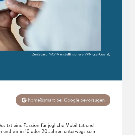
ZenGuard NAVIA erstellt sichere VPN
(ZenGuard)
home&smart bei Google bevorzugen
sitzt eine Passion für jegliche Mobilität und
n und wir in 10 oder 20 Jahren unterwegs sein