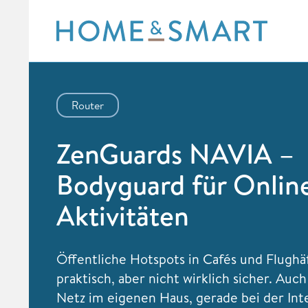
Skip
to
content
Router
ZenGuards NAVIA –
Bodyguard für Onlin
Aktivitäten
Öffentliche Hotspots in Cafés und Flughä
praktisch, aber nicht wirklich sicher. Au
Netz im eigenen Haus, gerade bei der Int