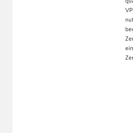
qu
VP
nu
be
Ze
ei
Ze