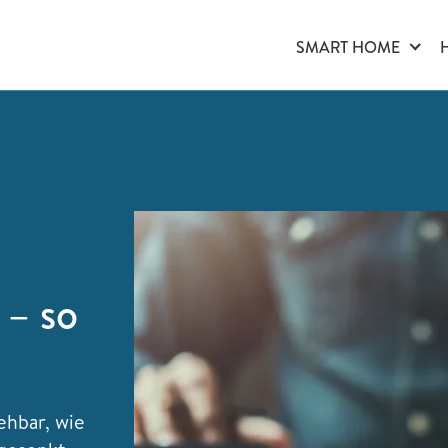
SMART HOME
 – so
ehbar, wie