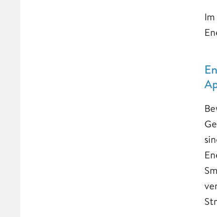
Im
En
En
A
Be
Ge
si
En
Sm
ve
St