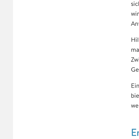
si
wi
An
Hi
ma
Zw
Ge
Ei
bi
we
E