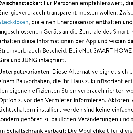
Zwischenstecker
: Für Personen empfehlenswert, die
Energieverbrauch transparent messen wollen. Zwi
Steckdosen
, die einen Energiesensor enthalten un
angeschlossenen Geräts an die Zentrale des Smar
erhalten diese Informationen per App und wissen 
Stromverbrauch Bescheid. Bei eNet SMART HOME w
Gira und JUNG integriert.
Unterputzvarianten
: Diese Alternative eignet sich 
einem Bauvorhaben, die ihr Haus zukunftsorientiert
den eigenen effizienten Stromverbrauch richten wol
Option zuvor den Vermieter informieren. Aktoren, 
Lichtschaltern installiert werden sind keine einfa
sondern gehören zu baulichen Veränderungen und s
Im Schaltschrank verbaut
: Die Möglichkeit für diej