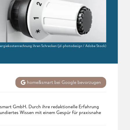
nergiekostenrechnung ihren Schrecken
(jd-photodesign / Adobe Stock)
home&smart bei Google bevorzugen
ndsmart GmbH. Durch ihre redaktionelle Erfahrung
fundiertes Wissen mit einem Gespür für praxisnahe