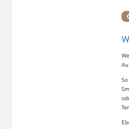
W
We
Au
So
Sm
od
Te
Eb