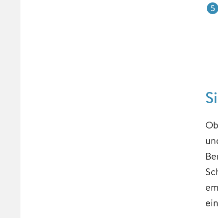
S
Ob
un
Be
Sc
em
ein