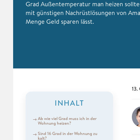
Grad Außentemperatur man heizen sollte 
mit günstigen Nachrüstlösungen von Ama
Menge Geld sparen lässt.
13.
INHALT
Ab wie viel Grad muss ich in der
Wohnung heizen?
Sind 16 Grad in der Wohnung zu
kalt?