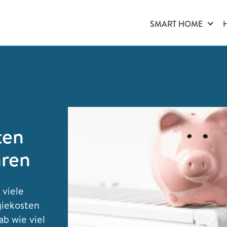
SMART HOME
ten
aren
 viele
giekosten
ab wie viel