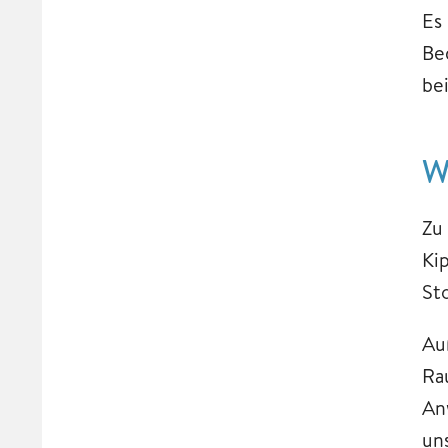
Es
Be
be
W
Zu
Ki
St
Au
Ra
An
un