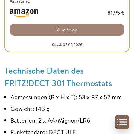
Assistant.
81,95
€
Zum Shop
Stand: 06.08.2026
Technische Daten des
FRITZ!DECT 301 Thermostats
Abmessungen (B x H x T): 53 x 87 x 52 mm
Gewicht: 143 g
Batterien: 2 x AA/Mignon/LR6
Funkstandard: DECT ULE