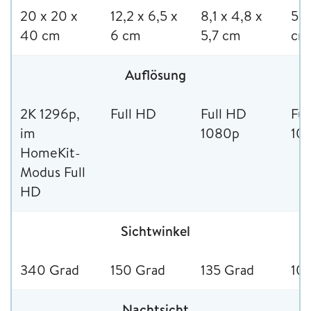
20 x 20 x
12,2 x 6,5 x
8,1 x 4,8 x
5 x
40 cm
6 cm
5,7 cm
cm
Auflösung
2K 1296p,
Full HD
Full HD
Ful
im
1080p
10
HomeKit-
Modus Full
HD
Sichtwinkel
340 Grad
150 Grad
135 Grad
10
Nachtsicht