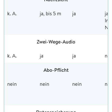
k. A.
ja, bis 5 m
ja
ja,
Inf
Nac
Zwei-Wege-Audio
k. A.
ja
ja
nei
Abo-Pflicht
nein
nein
nein
nei