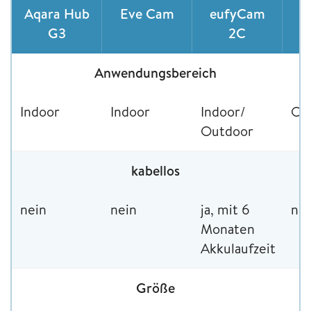
Aqara ‎Hub
Eve Cam
eufyCam
N
G3
2C
P
Anwendungsbereich
Indoor
Indoor
Indoor/
Ou
Outdoor
kabellos
nein
nein
ja, mit 6
nei
Monaten
Akkulaufzeit
Größe