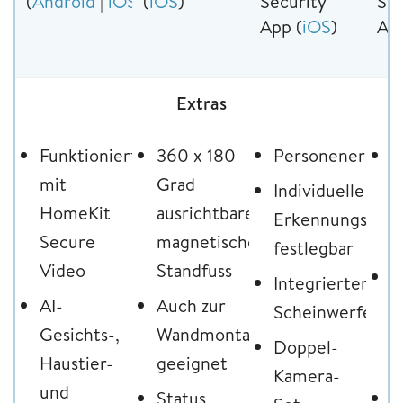
(
Android
|
iOS
)
(
iOS
)
Security
Sec
App (
iOS
)
App
Extras
Funktioniert
360 x 180
Personenerken
H
mit
Grad
K
Individuelle
HomeKit
ausrichtbarer,
m
Erkennungszon
Secure
magnetischer
S
festlegbar
Video
Standfuss
L
Integrierter
AI-
Auch zur
F
Scheinwerfer
Gesichts-,
Wandmontage
1
Doppel-
Haustier-
geeignet
d
Kamera-
und
Status
S