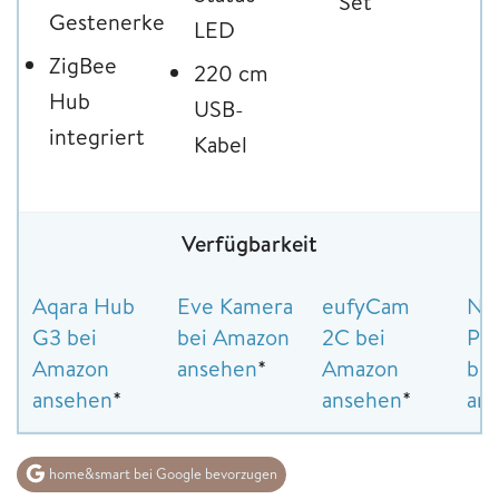
Set
Gestenerkennung
LED
(
ZigBee
220 cm
Hub
USB-
integriert
Kabel
Verfügbarkeit
Aqara ‎Hub
Eve Kamera
eufyCam
Ne
G3 bei
bei Amazon
2C bei
Pr
Amazon
ansehen
*
Amazon
be
ansehen
*
ansehen
*
an
home&smart bei Google bevorzugen