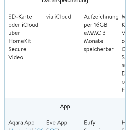
Datenspeicherung
SD-Karte
via iCloud
Aufzeichnungen
Mi
oder iCloud
per 16GB
Kar
über
eMMC 3
Ver
HomeKit
Monate
opt
Secure
speicherbar
Cl
Video
Sp
auf
Dr
ode
FT
App
Aqara App
Eve App
Eufy
Ho