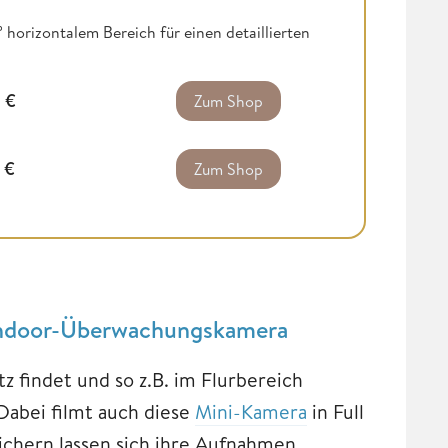
orizontalem Bereich für einen detaillierten
0
€
Zum Shop
4
€
Zum Shop
 Indoor-Überwachungskamera
atz findet und so z.B. im Flurbereich
Dabei filmt auch diese
Mini-Kamera
in Full
ichern lassen sich ihre Aufnahmen