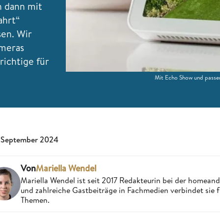
h dann mit
ahrt“
sen. Wir
ameras
richtige für
Mit Echo Show und passe
 September 2024
Von
Mariella Wendel
Mariella Wendel ist seit 2017 Redakteurin bei der homea
und zahlreiche Gastbeiträge in Fachmedien verbindet sie 
Themen.