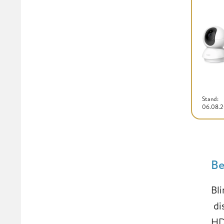
Stand:
06.08.
Be
Bli
di
HD