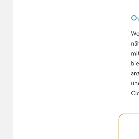
Ou
We
nä
mi
bi
an
un
Clo