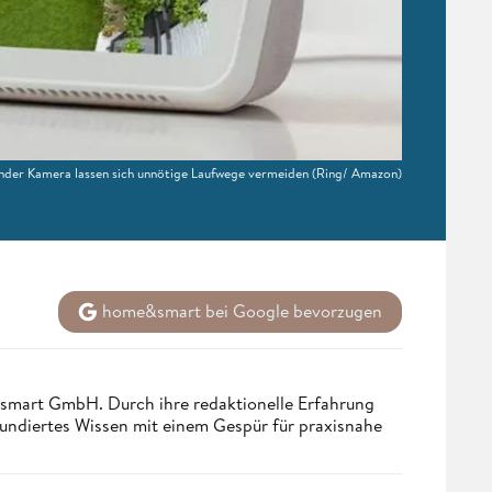
nder Kamera lassen sich unnötige Laufwege vermeiden
(Ring/ Amazon)
home&smart bei Google bevorzugen
ndsmart GmbH. Durch ihre redaktionelle Erfahrung
fundiertes Wissen mit einem Gespür für praxisnahe