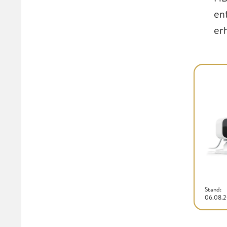
en
er
Stand:
06.08.