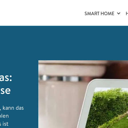
SMART HOME
as:
ise
, kann das
blen
 ist