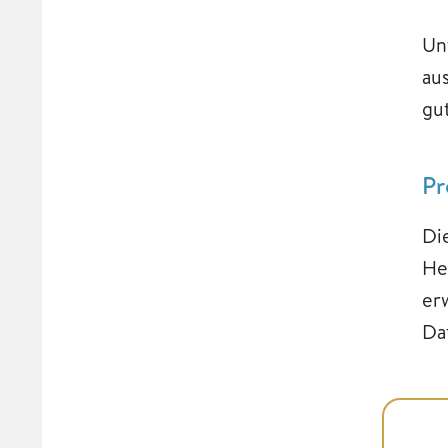
Un
au
gu
Pr
Di
He
er
Da